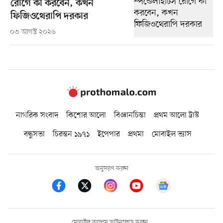
রোগে কী করবেন, কখন
ফিজিওথেরাপি দরকার
০৩ আগস্ট ২০২৬
নাগরিক সংবাদ
কিশোর আলো
বিজ্ঞানচিন্তা
প্রথম আলো ট্রাস্ট
বন্ধুসভা
চিরন্তন ১৯৭১
ইপেপার
প্রথমা
মোবাইল ভ্যাস
অনুসরণ করুন
মোবাইল অ্যাপস ডাউনলোড করুন