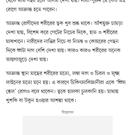
থেকে সাত বছর হলে আবার দেখা যায়। নারী-পুরুষ যে কেউ এই
রোগে আক্রান্ত হতে পারেন।
আক্রান্ত রোগীদের শরীরের ত্বক খুব শুষ্ক থাকে। আঁশযুক্ত চামড়া
দেখা যায়, বিশেষ করে পেটের নিচের দিকে, হাত ও শরীরের
মাঝখানে। নারীদের নাভির নিচে বা নিতম্ব ও কোমরের পেছন
দিকে ফাটা দাগ বেশি দেখা যায়। কারও কারও শরীরের অনেক
জায়গাজুড়ে দেখা যায়।
আক্রান্ত স্থান মাছের শরীরের মতো, লম্বা দাগ ও চিরল ও সূক্ষ্ম
লাইনের মতো মনে হয়। এ কারণে চিকিৎসাবিজ্ঞানীরা একে ‘ফিস
স্কেল’ রোগও বলে থাকেন। ত্বকে হালকা চুলকানি হয়। মাথায়
খুশকি বা উকুন হওয়ার আশঙ্কা থাকে।