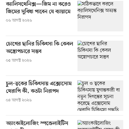
ক্যালিসথেনিক্স—জিম না করেও
জিমের সুবিধা পাবেন যে ব্যায়ামে
০৬ আগস্ট ২০২৬
চোখের ছানির চিকিৎসা কি কেবল
অস্ত্রোপচারে সম্ভব
০৫ আগস্ট ২০২৬
চুল-ত্বকের চিকিৎসায় এক্সোসোম
থেরাপি কী, কতটা নিরাপদ
০৪ আগস্ট ২০২৬
অ্যাংকাইলোজিং স্পন্ডেলাইটিস