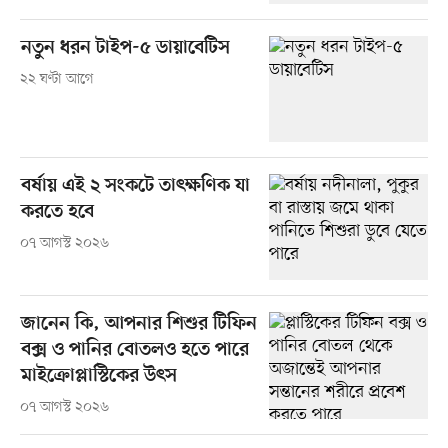
নতুন ধরন টাইপ-৫ ডায়াবেটিস
২২ ঘণ্টা আগে
বর্ষায় এই ২ সংকটে তাৎক্ষণিক যা
করতে হবে
০৭ আগস্ট ২০২৬
জানেন কি, আপনার শিশুর টিফিন
বক্স ও পানির বোতলও হতে পারে
মাইক্রোপ্লাস্টিকের উৎস
০৭ আগস্ট ২০২৬