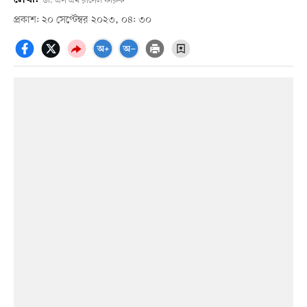
ডা. এস এম রাসেল ফারুক
প্রকাশ: ২০ সেপ্টেম্বর ২০২৩, ০৪: ৩০