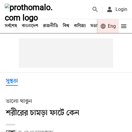
Login
সর্বশেষ
বাংলাদেশ
রাজনীতি
বিশ্ব
বাণিজ্য
মতামত
খেলা
Eng
বিনো
সুস্থতা
ভালো থাকুন
শরীরের চামড়া ফাটে কেন
লেখা: