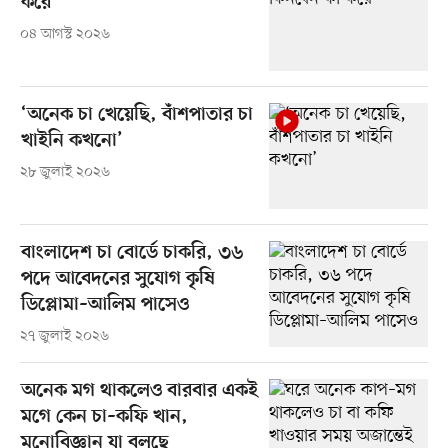
করে
০৪ আগস্ট ২০২৬
‘অনেক চা খেয়েছি, বাঁশপাতার চা
খাইনি কখনো’
২৮ জুলাই ২০২৬
বাংলাদেশ চা বোর্ডে চাকরি, ৩৬
পদে আবেদনের সুযোগ কৃষি
ডিপ্লোমা–আলিম পাসেও
২৭ জুলাই ২০২৬
অনেক মগ থাকলেও বারবার একই
মগে কেন চা–কফি খান,
মনোবিজ্ঞান যা বলছে