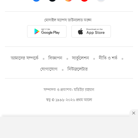
মোবাইল অ্যাপস ডাউনলোড করুন
আমাদের সম্পর্কে
বিজ্ঞাপন
সার্কুলেশন
নীতি ও শর্ত
যোগাযোগ
নিউজলেটার
সম্পাদক ও প্রকাশক: মতিউর রহমান
স্বত্ব © ১৯৯৮-২০২৬ প্রথম আলো
By using this site, you agree to our
Privacy Policy
.
OK