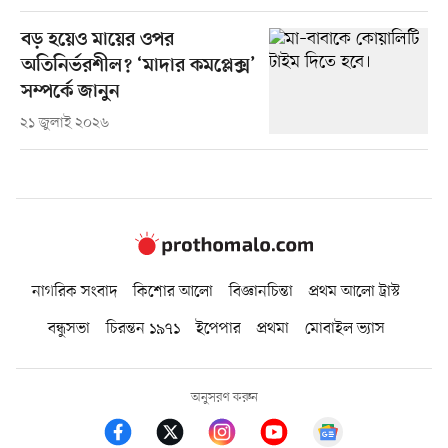
বড় হয়েও মায়ের ওপর
অতিনির্ভরশীল? ‘মাদার কমপ্লেক্স’
সম্পর্কে জানুন
২১ জুলাই ২০২৬
নাগরিক সংবাদ
কিশোর আলো
বিজ্ঞানচিন্তা
প্রথম আলো ট্রাস্ট
বন্ধুসভা
চিরন্তন ১৯৭১
ইপেপার
প্রথমা
মোবাইল ভ্যাস
অনুসরণ করুন