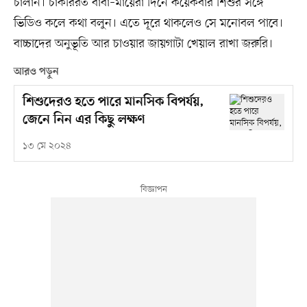
চালান। চাকরিরত বাবা–মায়েরা দিনে কয়েকবার শিশুর সঙ্গে
ভিডিও কলে কথা বলুন। এতে দূরে থাকলেও সে মনোবল পাবে।
বাচ্চাদের অনুভূতি আর চাওয়ার জায়গাটা খেয়াল রাখা জরুরি।
আরও পড়ুন
শিশুদেরও হতে পারে মানসিক বিপর্যয়,
জেনে নিন এর কিছু লক্ষণ
১৩ মে ২০২৪