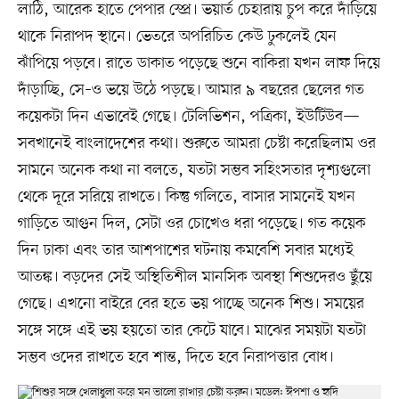
লাঠি, আরেক হাতে পেপার স্প্রে। ভয়ার্ত চেহারায় চুপ করে দাঁড়িয়ে
থাকে নিরাপদ স্থানে। ভেতরে অপরিচিত কেউ ঢুকলেই যেন
ঝাঁপিয়ে পড়বে। রাতে ডাকাত পড়েছে শুনে বাকিরা যখন লাফ দিয়ে
দাঁড়াচ্ছি, সে–ও ভয়ে উঠে পড়ছে। আমার ৯ বছরের ছেলের গত
কয়েকটা দিন এভাবেই গেছে। টেলিভিশন, পত্রিকা, ইউটিউব—
সবখানেই বাংলাদেশের কথা। শুরুতে আমরা চেষ্টা করেছিলাম ওর
সামনে অনেক কথা না বলতে, যতটা সম্ভব সহিংসতার দৃশ্যগুলো
থেকে দূরে সরিয়ে রাখতে। কিন্তু গলিতে, বাসার সামনেই যখন
গাড়িতে আগুন দিল, সেটা ওর চোখেও ধরা পড়েছে। গত কয়েক
দিন ঢাকা এবং তার আশপাশের ঘটনায় কমবেশি সবার মধ্যেই
আতঙ্ক। বড়দের সেই অস্থিতিশীল মানসিক অবস্থা শিশুদেরও ছুঁয়ে
গেছে। এখনো বাইরে বের হতে ভয় পাচ্ছে অনেক শিশু। সময়ের
সঙ্গে সঙ্গে এই ভয় হয়তো তার কেটে যাবে। মাঝের সময়টা যতটা
সম্ভব ওদের রাখতে হবে শান্ত, দিতে হবে নিরাপত্তার বোধ।