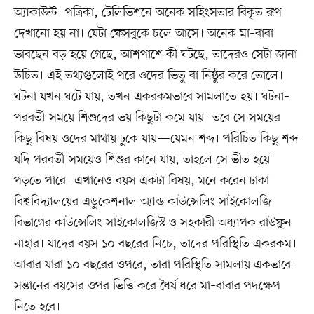
অ্যাকাউন্ট। পত্রিকা, টেলিভিশনে অনেক সহিংসতার বিকৃত রূপ
দেখানো হয় না। যেটা ফেসবুকে চলে আসে। অনেক মা–বাবা
ভাবছেন বড় হয়ে গেছে, আশপাশে কী ঘটছে, তাদেরও সেটা জানা
উচিত। এই তথ্যগুলোই পরে ওদের ভিতু বা নিষ্ঠুর করে তোলে।
ঘটনা যখন ঘটে যায়, তখন একরকমভাবে সামলাতে হয়। ঘটনা–
পরবর্তী সময়ে শিশুদের ভয় কিছুটা কমে যায়। তবে সে সময়ের
কিছু বিষয় ওদের মাথায় ঢুকে যায়—যেমন শব্দ। পরিচিত কিছু শব্দ
যদি পরবর্তী সময়েও শিশুর কানে যায়, তাহলে সে ভীত হয়ে
পড়তে পারে। এখানেও বয়স একটা বিষয়, মনে করেন ঢাকা
বিশ্ববিদ্যালয়ের এডুকেশনাল অ্যান্ড কাউন্সেলিং সাইকোলজি
বিভাগের কাউন্সেলিং সাইকোলজিস্ট ও সহকারী অধ্যাপক রাউফুন
নাহার। যাদের বয়স ১০ বছরের নিচে, তাদের পরিস্থিতি একরকম।
আবার যারা ১০ বছরের ওপরে, তারা পরিস্থিতি সামলায় একভাবে।
সন্তানের বয়সের ওপর ভিত্তি করে ধৈর্য ধরে মা–বাবার পদক্ষেপ
নিতে হবে।