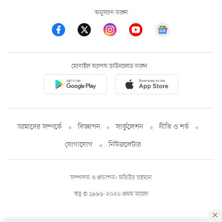
অনুসরণ করুন
মোবাইল অ্যাপস ডাউনলোড করুন
আমাদের সম্পর্কে
বিজ্ঞাপন
সার্কুলেশন
নীতি ও শর্ত
যোগাযোগ
নিউজলেটার
সম্পাদক ও প্রকাশক: মতিউর রহমান
স্বত্ব © ১৯৯৮-২০২৬ প্রথম আলো