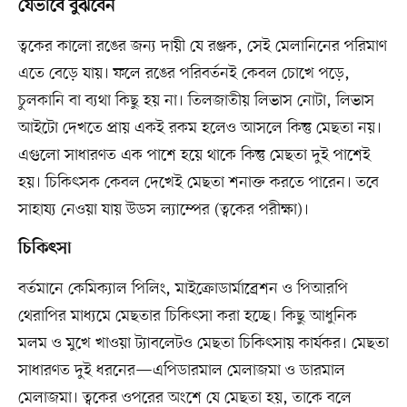
যেভাবে বুঝবেন
ত্বকের কালো রঙের জন্য দায়ী যে রঞ্জক, সেই মেলানিনের পরিমাণ
এতে বেড়ে যায়। ফলে রঙের পরিবর্তনই কেবল চোখে পড়ে,
চুলকানি বা ব্যথা কিছু হয় না। তিলজাতীয় লিভাস নোটা, লিভাস
আইটো দেখতে প্রায় একই রকম হলেও আসলে কিন্তু মেছতা নয়।
এগুলো সাধারণত এক পাশে হয়ে থাকে কিন্তু মেছতা দুই পাশেই
হয়। চিকিৎসক কেবল দেখেই মেছতা শনাক্ত করতে পারেন। তবে
সাহায্য নেওয়া যায় উডস ল্যাম্পের (ত্বকের পরীক্ষা)।
চিকিৎসা
বর্তমানে কেমিক্যাল পিলিং, মাইক্রোডার্মাব্রেশন ও পিআরপি
থেরাপির মাধ্যমে মেছতার চিকিৎসা করা হচ্ছে। কিছু আধুনিক
মলম ও মুখে খাওয়া ট্যাবলেটও মেছতা চিকিৎসায় কার্যকর। মেছতা
সাধারণত দুই ধরনের—এপিডারমাল মেলাজমা ও ডারমাল
মেলাজমা। ত্বকের ওপরের অংশে যে মেছতা হয়, তাকে বলে