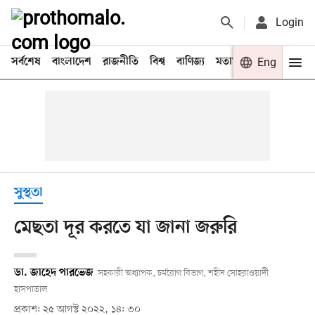
Login
সর্বশেষ
বাংলাদেশ
রাজনীতি
বিশ্ব
বাণিজ্য
মতামত
খেলা
Eng
বিনো
সুস্থতা
মেছতা দূর করতে যা জানা জরুরি
ডা. জাহেদ পারভেজ
সহকারী অধ্যাপক, চর্মরোগ বিভাগ, শহীদ সোহরাওয়ার্দী
হাসপাতাল
প্রকাশ: ২৫ আগস্ট ২০২২, ১৪: ৩০