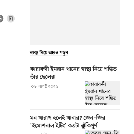
স্বাস্থ্য নিয়ে আরও পড়ুন
কারাবন্দী ইমরান খানের স্বাস্থ্য নিয়ে শঙ্কিত
তাঁর ছেলেরা
০৬ আগস্ট ২০২৬
মন খারাপ হলেই খাবার? জেন–জির
‘ইমোশনাল ইটিং’ কতটা ঝুঁকিপূর্ণ