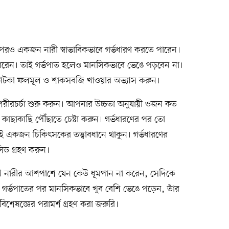
পরও একজন নারী স্বাভাবিকভাবে গর্ভধারণ করতে পারেন।
ে পারেন। তাই গর্ভপাত হলেও মানসিকভাবে ভেঙে পড়বেন না।
দিন। টাটকা ফলমূল ও শাকসবজি খাওয়ার অভ্যাস করুন।
শরীরচর্চা শুরু করুন। আপনার উচ্চতা অনুযায়ী ওজন কত
াছাকাছি পৌঁছাতে চেষ্টা করুন। গর্ভধারণের পর তো
ই একজন চিকিৎসকের তত্ত্বাবধানে থাকুন। গর্ভধারণের
িড গ্রহণ করুন।
্ভবতী নারীর আশপাশে যেন কেউ ধূমপান না করেন, সেদিকে
গর্ভপাতের পর মানসিকভাবে খুব বেশি ভেঙে পড়েন, তাঁর
েষজ্ঞের পরামর্শ গ্রহণ করা জরুরি।