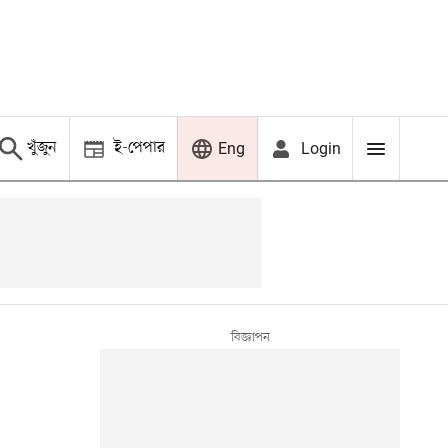
খুঁজুন
ই-পেপার
Login
Eng