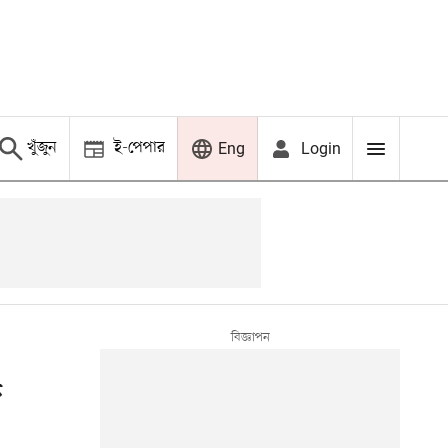
খুঁজুন
ই-পেপার
Login
Eng
ে