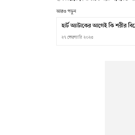
আরও পড়ুন
হার্ট অ্যাটাকের আগেই কি শরীর বি
২৭ ফেব্রুয়ারি ২০২৫