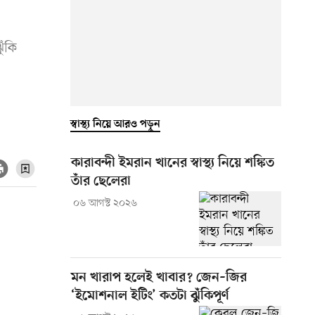
ুঁকি
স্বাস্থ্য নিয়ে আরও পড়ুন
কারাবন্দী ইমরান খানের স্বাস্থ্য নিয়ে শঙ্কিত
তাঁর ছেলেরা
০৬ আগস্ট ২০২৬
মন খারাপ হলেই খাবার? জেন–জির
‘ইমোশনাল ইটিং’ কতটা ঝুঁকিপূর্ণ