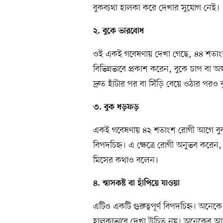
বুকব্যথা হালকা করে দেখার সুযোগ নেই।
২. বুকে ভারবোধ
ওই একই গবেষণায় দেখা গেছে, ৪৪ শতাংশ
বিভিন্নভাবে প্রকাশ করেন, বুকে চাপ বা 
দ্রুত হাঁটার পর বা সিঁড়ি বেয়ে ওঠার পর
৩. বুক ধড়ফড়
একই গবেষণায় ৪২ শতাংশ রোগী আগে বুক ধ
বিপদচিহ্ন। এ ক্ষেত্রে রোগী অনুভব করেন, হ
মিসের কথাও বলেন।
৪. শ্বাসকষ্ট বা হাঁপিয়ে যাওয়া
এটিও একটি গুরুত্বপূর্ণ বিপদচিহ্ন। অন
হালকাভাবে দেখা উচিত নয়। অনেকের আবা