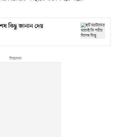
শেষ কিছু জানান দেয়