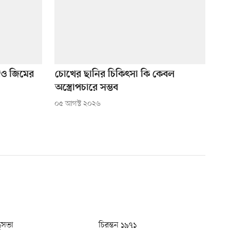
েও জিমের
চোখের ছানির চিকিৎসা কি কেবল
অস্ত্রোপচারে সম্ভব
০৫ আগস্ট ২০২৬
ধুসভা
চিরন্তন ১৯৭১