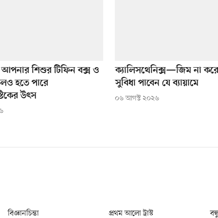
 আপনার শিশুর টিফিন বক্স ও
ক্যালিসথেনিক্স—জিম না কর
লও হতে পারে
সুবিধা পাবেন যে ব্যায়ামে
স্টিকের উৎস
০৬ আগস্ট ২০২৬
২৬
বিজ্ঞানচিন্তা
প্রথম আলো ট্রাস্ট
বন্