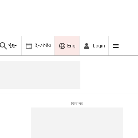
খুঁজুন
ই-পেপার
Login
Eng
া