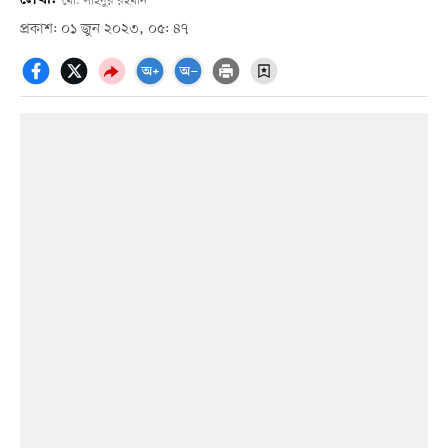
মো. সাইদুর রহমান
প্রকাশ: ০১ জুন ২০২৩, ০৫: ৪৭