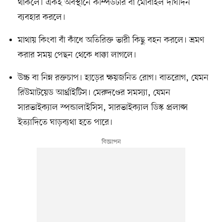
থাকলে। একই অবস্থানে কম্পিউটার বা মোবাইল দীর্ঘদিন
ব্যবহার করলে।
মাথায় কিংবা বাঁ কাঁধে অতিরিক্ত ভারী কিছু বহন করলে। ভ্রমণ
করার সময় পেছন থেকে ধাক্কা লাগলে।
উচ্চ বা নিম্ন রক্তচাপ। হাড়ের ক্ষয়জনিত রোগ। বাতরোগ, যেমন
রিউমাটয়েড আর্থ্রাইটিস। মেরুদণ্ডের সমস্যা, যেমন
সারভাইক্যাল স্পন্ডালাইসিস, সারভাইক্যাল ডিস্ক প্রলাপ্স
ইত্যাদিতে ঘাড়ব্যথা হতে পারে।