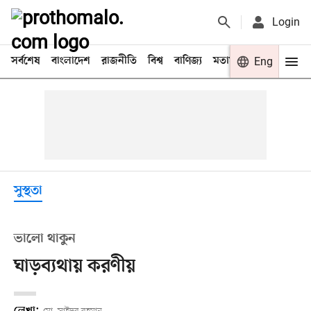
Login
সর্বশেষ
বাংলাদেশ
রাজনীতি
বিশ্ব
বাণিজ্য
মতামত
খেলা
Eng
বিনো
সুস্থতা
ভালো থাকুন
ঘাড়ব্যথায় করণীয়
লেখা: