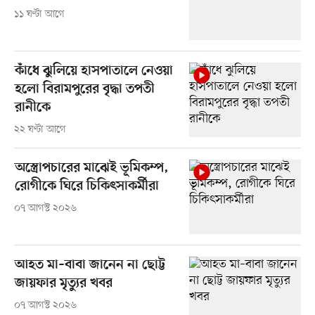
১১ ঘণ্টা আগে
কাঁধে ঝুলিয়ে হাসপাতালে নেওয়া
হলো বিরামপুরের বৃদ্ধা তপতী
রানীকে
২২ ঘণ্টা আগে
অস্ত্রোপচারের মাঝেই ভূমিকম্প,
রোগীকে ঘিরে চিকিৎসাকর্মীরা
০৭ আগস্ট ২০২৬
আহত মা–বাবা জানেন না ছোট্ট
জায়ফার মৃত্যুর খবর
০৭ আগস্ট ২০২৬