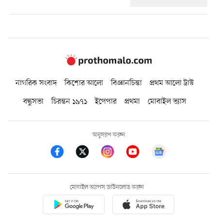
নাগরিক সংবাদ
কিশোর আলো
বিজ্ঞানচিন্তা
প্রথম আলো ট্রাস্ট
বন্ধুসভা
চিরন্তন ১৯৭১
ইপেপার
প্রথমা
মোবাইল ভ্যাস
অনুসরণ করুন
মোবাইল অ্যাপস ডাউনলোড করুন