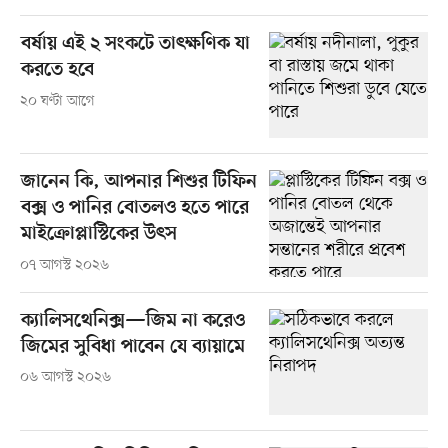
বর্ষায় এই ২ সংকটে তাৎক্ষণিক যা
করতে হবে
২০ ঘণ্টা আগে
জানেন কি, আপনার শিশুর টিফিন
বক্স ও পানির বোতলও হতে পারে
মাইক্রোপ্লাস্টিকের উৎস
০৭ আগস্ট ২০২৬
ক্যালিসথেনিক্স—জিম না করেও
জিমের সুবিধা পাবেন যে ব্যায়ামে
০৬ আগস্ট ২০২৬