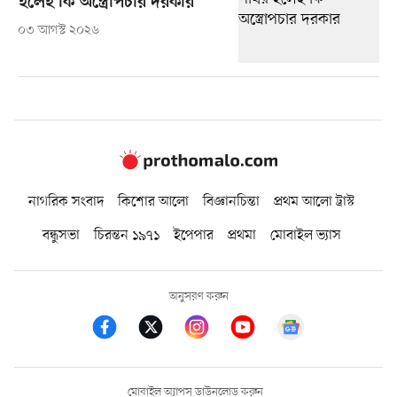
হলেই কি অস্ত্রোপচার দরকার
০৩ আগস্ট ২০২৬
নাগরিক সংবাদ
কিশোর আলো
বিজ্ঞানচিন্তা
প্রথম আলো ট্রাস্ট
বন্ধুসভা
চিরন্তন ১৯৭১
ইপেপার
প্রথমা
মোবাইল ভ্যাস
অনুসরণ করুন
মোবাইল অ্যাপস ডাউনলোড করুন