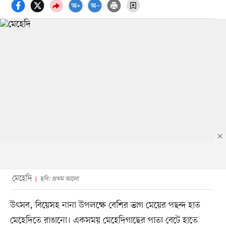
মেহেদি
ছবি: প্রথম আলো
উৎসব, বিয়েসহ নানা উপলক্ষে বেশির ভাগ মেয়ের পছন্দ হাত
মেহেদিতে রাঙানো। একসময় মেহেদিগাছের পাতা বেটে হাতে