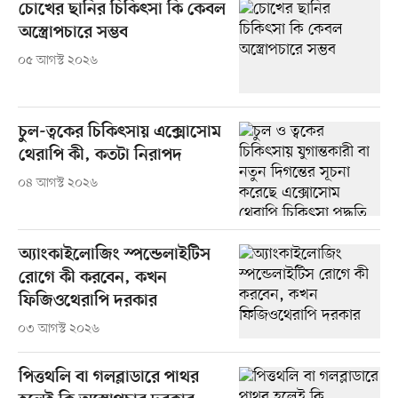
চোখের ছানির চিকিৎসা কি কেবল
অস্ত্রোপচারে সম্ভব
০৫ আগস্ট ২০২৬
চুল-ত্বকের চিকিৎসায় এক্সোসোম
থেরাপি কী, কতটা নিরাপদ
০৪ আগস্ট ২০২৬
অ্যাংকাইলোজিং স্পন্ডেলাইটিস
রোগে কী করবেন, কখন
ফিজিওথেরাপি দরকার
০৩ আগস্ট ২০২৬
পিত্তথলি বা গলব্লাডারে পাথর