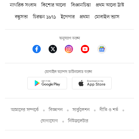
নাগরিক সংবাদ
কিশোর আলো
বিজ্ঞানচিন্তা
প্রথম আলো ট্রাস্ট
বন্ধুসভা
চিরন্তন ১৯৭১
ইপেপার
প্রথমা
মোবাইল ভ্যাস
অনুসরণ করুন
মোবাইল অ্যাপস ডাউনলোড করুন
আমাদের সম্পর্কে
বিজ্ঞাপন
সার্কুলেশন
নীতি ও শর্ত
যোগাযোগ
নিউজলেটার