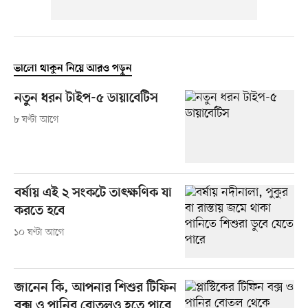
ভালো থাকুন নিয়ে আরও পড়ুন
নতুন ধরন টাইপ-৫ ডায়াবেটিস
৮ ঘণ্টা আগে
বর্ষায় এই ২ সংকটে তাৎক্ষণিক যা
করতে হবে
১০ ঘণ্টা আগে
জানেন কি, আপনার শিশুর টিফিন
বক্স ও পানির বোতলও হতে পারে