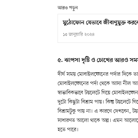
আরও পড়ুন
মুঠোফোন যেভাবে জীবাণুমুক্ত করব
১৫ জানুয়ারি ২০২৪
৫. ঝাপসা দৃষ্টি ও চোখের আরও সমস
দীর্ঘ সময় মোবাইলফোনের পর্দার দিকে ত
মোবাইলফোনের পর্দা থেকে আসা নীল আলো
স্বাভাবিকভাবে টয়লেটে গিয়ে মোবাইলফো
দুটো কিছুটা বিশ্রাম পায়। কিন্তু টয়লে
বিশ্রামটুকু পায় না। এ কারণে দেখবেন,
সাধারণত আলো থাকে অল্প। এমন আলোতে
হতে পারে।