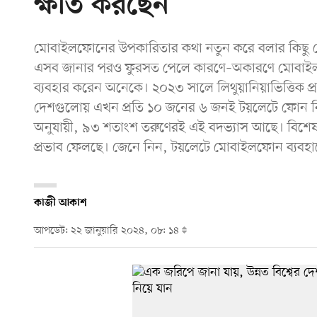
ক্ষতি করছেন
মোবাইলফোনের উপকারিতার কথা নতুন করে বলার কিছু ন
এসব জানার পরও ফুরসত পেলে কারণে–অকারণে মোবাই
ব্যবহার করেন অনেকে। ২০২৩ সালে লিথুয়ানিয়াভিত্তিক প্রযু
দেশগুলোয় এখন প্রতি ১০ জনের ৬ জনই টয়লেটে ফোন নিয়
অনুযায়ী, ৯৩ শতাংশ তরুণেরই এই বদভ্যাস আছে। বিশেষজ্
প্রভাব ফেলছে। জেনে নিন, টয়লেটে মোবাইলফোন ব্যবহারে ৬ট
কাজী আকাশ
আপডেট: ২২ জানুয়ারি ২০২৪, ০৮: ১৪