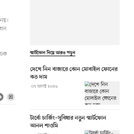
 নয়।
ফোন
স্মার্টফোন নিয়ে আরও পড়ুন
াচক
দেখে নিন বাজারে কোন মোবাইল ফোনের
কত দাম
০৭ আগস্ট ২০২৬
টার্বো চার্জিং–সুবিধার নতুন স্মার্টফোন
আনল শাওমি