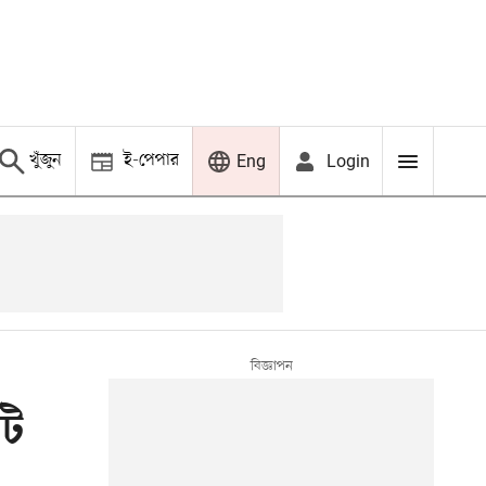
খুঁজুন
ই-পেপার
Login
Eng
টি