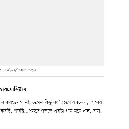
র
ফাইল ছবি: প্রথম আলো
হারমোনিয়াম
ধে গান করতেন? ‘না, তেমন কিছু নয়’ হেসে বললেন, ‘গানের
রছি, পড়ছি...পড়তে পড়তে একটা গান মনে এল, ব্যস,