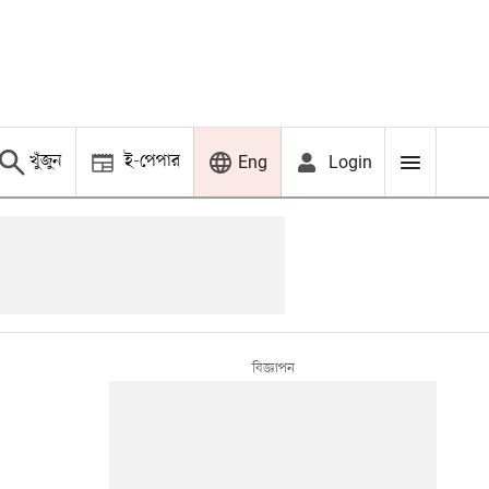
খুঁজুন
ই-পেপার
Login
Eng