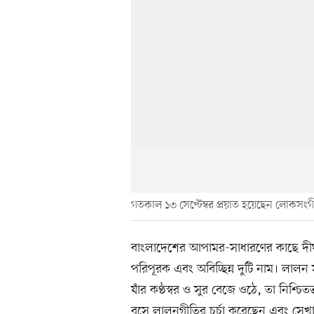
গতকাল ১৩ সেপ্টেম্বর প্রয়াত হয়েছেন লোকসংগী
বাংলাদেশের আপামর-সাধারণের কাছে দীর
পরিপূরক এবং অবিচ্ছিন্ন দুটি নাম। লালন
যাঁর কণ্ঠস্বর ও সুর বেজে ওঠে, তা নিশ্চি
বসে লালনগীতির চর্চা করেছেন এবং সেখান