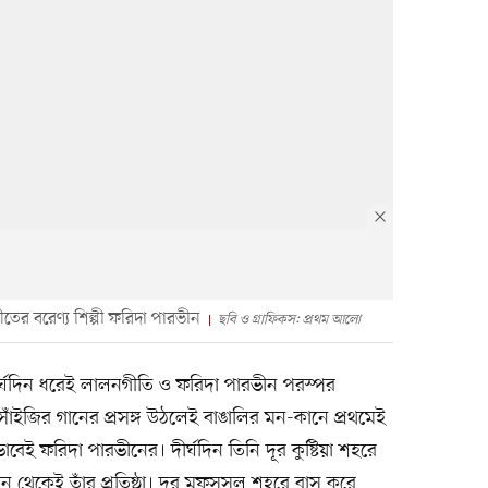
তের বরেণ্য শিল্পী ফরিদা পারভীন
ছবি ও গ্রাফিকস: প্রথম আলো
্ঘদিন ধরেই লালনগীতি ও ফরিদা পারভীন পরস্পর
 সাঁইজির গানের প্রসঙ্গ উঠলেই বাঙালির মন-কানে প্রথমেই
তভাবেই ফরিদা পারভীনের। দীর্ঘদিন তিনি দূর কুষ্টিয়া শহরে
 থেকেই তাঁর প্রতিষ্ঠা। দূর মফস্‌সল শহরে বাস করে