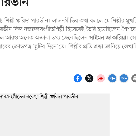
পারভীন
য শিল্পী ফরিদা পারভীন। লালনগীতির কথা বললে যে শিল্পীর মুখট
ভীন কিন্তু নজরুলসংগীতশিল্পী হিসেবেই তৈরি হয়েছিলেন শৈশবে
বলে আরও অনেক অজানা তথ্য জেনেছিলেন
। স
সাইমন জাকারিয়া
্রোড়পত্র ‘ছুটির দিনে’তে। শিল্পীর প্রতি শ্রদ্ধা জানিয়ে লেখাট