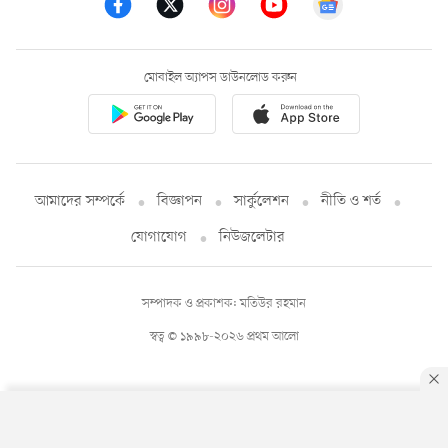
মোবাইল অ্যাপস ডাউনলোড করুন
আমাদের সম্পর্কে
বিজ্ঞাপন
সার্কুলেশন
নীতি ও শর্ত
যোগাযোগ
নিউজলেটার
সম্পাদক ও প্রকাশক: মতিউর রহমান
স্বত্ব © ১৯৯৮-২০২৬ প্রথম আলো
By using this site, you agree to our
Privacy Policy
.
OK