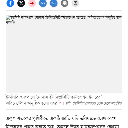
ইউসিবি ক্যাম্পাসে ‘মোনাস ইউনিভার্সিটি ফাউন্ডেশন ইয়ারের’
অরিয়েন্টেশন অনুষ্ঠিত হলো সম্প্রতি
ছবি: ইউসিবির ফেসবুক পেজ থেকে সংগৃহীত
একুশ শতকের পৃথিবীতে একটি জাতি যদি ভবিষ্যতে চোখ রেখে
নিজেদের প্রস্তুত করতে চায়, তাহলে উন্নত মানবসম্পদের কোনো