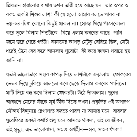
প্রিয়জন হারানোর ব্যথায় তখন ভারী হয়ে আছে মন। তার ওপর ও
রকম একটা শিশুর লাশ! কী যে হলো আমার বলতে পারব না।
ভয়-ডর-দ্বিধা কোনো কিছুই থাকল না। সোজা গিয়ে পাঁজাকোলা
করে তুলে নিলাম শিশুটাকে। নিয়ে এলাম কবরের কাছে। পানি
জমে ভরে গেছে গর্তটা। কাফনের কাপড় যেটুকু বেরিয়ে ছিল, সেটা
ধরেই টেনে বের করে আনলাম পুরোটা। কী করে কাফন পরাতে হয়
জানি না।
যতটা ভালোভাবে সম্ভব কাপড় দিয়ে লাশটাকে জড়ালাম। ফোকরের
ভেতর দিয়ে ঢুকিয়ে আলতো করে ছেড়ে দিলাম কবরের পানিতে।
মাটি দিয়ে বন্ধ করে দিলাম ফোকরটা। উঠে দাঁড়ালাম। পুবের
আকাশে মেঘের ফাঁকে সূর্য উঁকি দিচ্ছে তখন। প্রকৃতির ওই অপরূপ
সৌন্দর্য বিন্দুমাত্র রেখাপাত করতে পারল না আমার মনে। বারবার
ঘুরেফিরে একটা কথাই শুধু মনে আসতে থাকল, এই যে জীবন,
এই মৃত্যু, এত ভালোবাসা, সমস্ত অর্থহীন—সব, সঅব ফাঁকা!