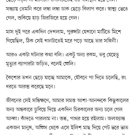
ছেড়ে নড়ল না মাদিটা। ওখানটাতেই ওর বাসস্থান হয়ে গেল।
সন্ধ্যায় তেমনি করে লম্বা লম্বা ডাক ছেড়ে বিলাপ করে। স্বাস্থ্য ভেঙে
গেল, শুকিয়ে হাড় জিরজিরে হয়ে গেল।
মাস দুই পরে একদিন দেখলাম, পুরুষটা যেখানে মাটিতে মিশে
গিয়েছিল, ঠিক সেই খানটাতেই মরে পড়ে আছে তার সঙ্গিনী।
আরও একটা ঘটনার কথা বলি। একটু অন্য রকম, তবু যেহেতু
মৃত্যুর ব্যাপারটা জড়িত, বলেই ফেলি।
কৈশোর তখন ছেড়ে যাচ্ছে আমাকে, যৌবনে পা দিতে চলেছি, রং
ধরতে আরম্ভ করেছে মনে।
জীবনের সেই সন্ধিক্ষণে, আমার সমস্ত আশা-আনন্দকে কিছুকালের
জন্য অন্ধকারে ডুবিয়ে দিয়ে একদিন চিরকালের জন্য চলে গেল
আব্বা। কাঁদতে পারলাম না। স্তব্ধ, পাথর হয়ে রইলাম। জলজ্যান্ত
একজন মানুষ, অফিস থেকে এসে ইলিশ মাছ দিয়ে পেট ভরে ভাত