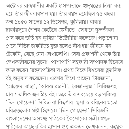
অক্টোবর রাজধানীর একটি হাসপাতালে হৃদ্‌যন্ত্রের ক্রিয়া বন্ধ
হয়ে তাঁর জীবনাবসান হয়। তাঁর বয়স হয়েছিল ৭৫ বছর।
জন্ম ১৯৫০ সালের ১২ ডিসেম্বর, কুমিল্লায়। বাবার
চাকরিসূত্রে শৈশব কেটেছে ফেনীতে। সেখানে স্কুলজীবন
শেষ করে ভর্তি হন কুমিল্লা ভিক্টোরিয়া কলেজে। পড়াশোনা
শেষে বিভিন্ন চাকরিতে যুক্ত হলেও বাঁধাধরা জীবনে মন
টেকেনি, বেছে নেন লেখালেখি। সেবা প্রকাশনী থেকে তাঁর
লেখকজীবনের সূচনা। পাশাপাশি সহকারী সম্পাদক হিসেবে
কাজ করেন ‘রহস্যপত্রিকা’য়। প্রথম দিকে বিশ্বসেরা ক্ল্যাসিক
বই অনুবাদ করেছেন। এরপর লিখে গেছেন ‘টারজান’,
‘গোয়েন্দা রাজু’, ‘আরব্য রজনী’, ‘রেজা-সুজা’ সিরিজসহ
চার শতাধিক জনপ্রিয় বই। তবে তাঁর সবচেয়ে বড় পরিচয়
‘তিন গোয়েন্দা’ সিরিজ বা কিশোর, মুসা ও রবিনের মতো
চরিত্রগুলোর স্রষ্টা হিসেবে। ‘তিন গোয়েন্দা’ সিরিজটি
বাংলাদেশের অসংখ্য পাঠকের কৈশোরের সঙ্গী। ফলে
পাঠকের কাছে রকিব হাসান শুধু একজন লেখক নন, কয়েক