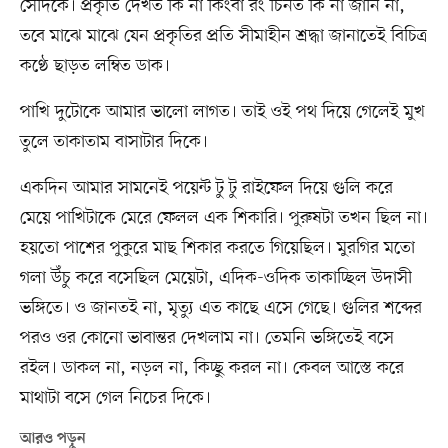
সেদিকে। প্রকৃতি দেখত কি না কিংবা রং চিনত কি না জানি না,
তবে মাঝে মাঝে যেন প্রকৃতির প্রতি সীমাহীন শ্রদ্ধা জানাতেই বিচিত্র
কণ্ঠে ছাড়ত লম্বিত ডাক।
পাখি দুটোকে আমার ভালো লাগত। তাই ওই পথ দিয়ে গেলেই মুখ
তুলে তাকাতাম বাসাটার দিকে।
একদিন আমার সামনেই পয়েন্ট টু টু রাইফেল দিয়ে গুলি করে
মেয়ে পাখিটাকে মেরে ফেলল এক শিকারি। পুরুষটা তখন ছিল না।
হয়তো পাশের পুকুরে মাছ শিকার করতে গিয়েছিল। মুরগির মতো
গলা উঁচু করে বসেছিল মেয়েটা, এদিক-ওদিক তাকাচ্ছিল উদাসী
ভঙ্গিতে। ও জানতই না, মৃত্যু এত কাছে এসে গেছে। গুলির শব্দের
পরও ওর কোনো ভাবান্তর দেখলাম না। তেমনি ভঙ্গিতেই বসে
রইল। ডাকল না, নড়ল না, কিচ্ছু করল না। কেবল আস্তে করে
মাথাটা বসে গেল নিচের দিকে।
আরও পড়ুন