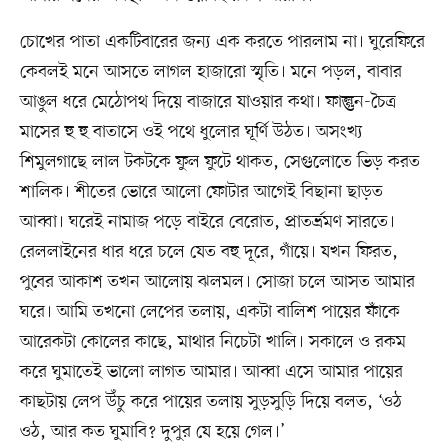
চোখের পাতা একটিবারের জন্য এক করতে পারলাম না। ঘুরেফিরে
কেবলই মনে আসতে লাগল হাজারো স্মৃতি। মনে পড়ল, বাবার
আঙুল ধরে মেঠোপথ দিয়ে বাজারে যাওয়ার কথা। ফাল্গুন-চৈত্র
মাসের হু হু বাতাসে ওই পথে ধুলোর ঘূর্ণি উঠত। অসংখ্য
শিমুলগাছে লাল টকটকে ফুল ফুটে থাকত, সেগুলোতে ভিড় করত
শালিক। শীতের ভোরে আলো ফোটার আগেই বিছানা ছাড়ত
আব্বা। ঘরেই নামাজ পড়ে বাইরে বেরোত, প্রাতর্ভ্রমণ সারতে।
রেললাইনের ধার ধরে চলে যেত বহু দূরে, গাঁয়ে। যখন ফিরত,
পুবের আকাশ তখন আলোয় ঝলমল। সোজা চলে আসত আমার
ঘরে। আমি তখনো লেপের তলায়, একটা বালিশ পায়ের ফাঁকে
আরেকটা কোলের কাছে, মাথার নিচেটা খালি। সকালে ও রকম
করে ঘুমাতেই ভালো লাগত আমার। আব্বা এসে আমার পায়ের
কাছটায় লেপ উঁচু করে পায়ের তলায় সুড়সুড়ি দিয়ে বলত, ‘ওঠ
ওঠ, আর কত ঘুমাবি? দুপুর যে হয়ে গেল।’