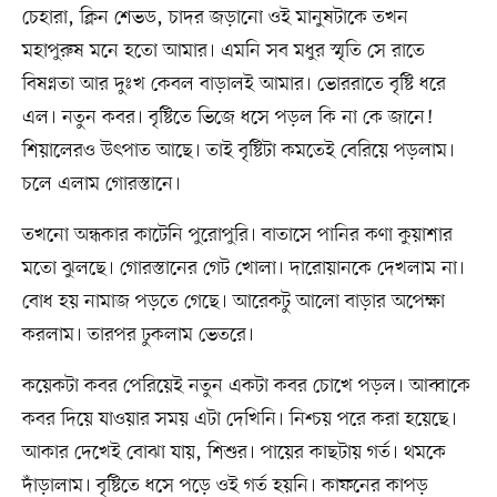
চেহারা, ক্লিন শেভড, চাদর জড়ানো ওই মানুষটাকে তখন
মহাপুরুষ মনে হতো আমার। এমনি সব মধুর স্মৃতি সে রাতে
বিষণ্নতা আর দুঃখ কেবল বাড়ালই আমার। ভোররাতে বৃষ্টি ধরে
এল। নতুন কবর। বৃষ্টিতে ভিজে ধসে পড়ল কি না কে জানে!
শিয়ালেরও উৎপাত আছে। তাই বৃষ্টিটা কমতেই বেরিয়ে পড়লাম।
চলে এলাম গোরস্তানে।
তখনো অন্ধকার কাটেনি পুরোপুরি। বাতাসে পানির কণা কুয়াশার
মতো ঝুলছে। গোরস্তানের গেট খোলা। দারোয়ানকে দেখলাম না।
বোধ হয় নামাজ পড়তে গেছে। আরেকটু আলো বাড়ার অপেক্ষা
করলাম। তারপর ঢুকলাম ভেতরে।
কয়েকটা কবর পেরিয়েই নতুন একটা কবর চোখে পড়ল। আব্বাকে
কবর দিয়ে যাওয়ার সময় এটা দেখিনি। নিশ্চয় পরে করা হয়েছে।
আকার দেখেই বোঝা যায়, শিশুর। পায়ের কাছটায় গর্ত। থমকে
দাঁড়ালাম। বৃষ্টিতে ধসে পড়ে ওই গর্ত হয়নি। কাফনের কাপড়