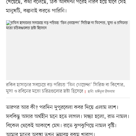
খেয়েছে, কথা বলেছে, ঠিক আধঘণ্টা পরেই নীরব হয়ে যাবে সেই
মানুষটি, কল্পনাই করতে পারিনি।
রকিব হাসানের সবচেয়ে বড় পরিচয় ‘তিন গোয়েন্দা’ সিরিজ বা কিশোর,
মুসা ও রবিনের মতো চরিত্রগুলোর স্রষ্টা হিসেবে
ছবি: মঈনুল ইসলাম
তারপর আর কী? পরদিন দুপুরবেলা কবর দিয়ে এলাম লাশ।
সবকিছু অসার অর্থহীন মনে হতে লাগল। সন্ধ্যা হলো, রাত নামল।
বিকেল থেকেই আকাশে মেঘ। রাতে ঝুপঝুপিয়ে নামল বৃষ্টি।
আমার মনের অবস্থা তখন ভয়াবহ রকম খারাপ।