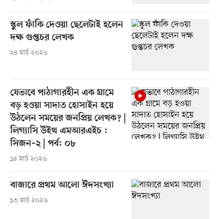
স্কুল ফাঁকি দেওয়া ছেলেটাই হলেন
দক্ষ গুপ্তচর লেখক
২৪ মার্চ ২০২৬
যেভাবে পাঠাগারহীন এক গ্রামে
বড় হওয়া সাদাত হোসাইন হয়ে
উঠলেন সময়ের জনপ্রিয় লেখক? |
লিগ্যাসি উইথ এমআরএইচ :
সিজন–২ | পর্ব: ০৮
১৪ মার্চ ২০২৬
বাজারে প্রথম আলো ঈদসংখ্যা
১৩ মার্চ ২০২৬