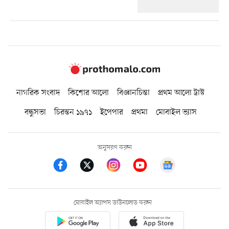
নাগরিক সংবাদ
কিশোর আলো
বিজ্ঞানচিন্তা
প্রথম আলো ট্রাস্ট
বন্ধুসভা
চিরন্তন ১৯৭১
ইপেপার
প্রথমা
মোবাইল ভ্যাস
অনুসরণ করুন
মোবাইল অ্যাপস ডাউনলোড করুন