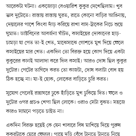
আরেকটা ঘটনা। একজোড়া বেওয়ারিশ কুকুর দেখেছিলাম। খুব
ভাব দুটোতে। রাস্তায় রাস্তায় ঘুরত, রাতে কোনো বাড়ির আঙিনায়,
দেয়ালের পাশে কিংবা দাঁড় করিয়ে রাখা বাস-ট্রাকের নিচে শুয়ে
ঘুমাত। ডাস্টবিনের আবর্জনা ঘাঁটত, কসাইয়ের দোকানের হাড়-
চামড়া যা পেত তা-ই খেত, মাঝেসাঝে গোশতে মুখ দিয়ে ফেলে
কসাইয়ের মার খেত। একদিন তো বিরক্ত হয়ে কোপ দিয়ে একটা
কুকুরের কানই আলাদা করে দিল কসাই। আরও দোষ ছিল কুকুর
দুটোর। পেটের তাগিদে করত তো কাজটা, দোষ বলাটা বোধ হয়
ঠিক হচ্ছে না। যা–ই হোক, লোকের বাড়িতে চুরি করত।
সুযোগ পেলেই রান্নাঘরে ঢুকে হাঁড়িতে মুখ ঢুকিয়ে দিত। ফলে ও
দুটোর ওপর প্রচণ্ড খেপা ছিল লোকে। ওরাও সেটা বুঝত। সহজে
কারও সামনে পড়তে চাইত না।
একদিন বিরক্ত হয়েই কে যেন খাবারে বিষ মাখিয়ে দিয়ে পুরুষ
কুকুরটাকে মেরে ফেলল। পায়ে দড়ি বেঁধে টানতে টানতে নিয়ে