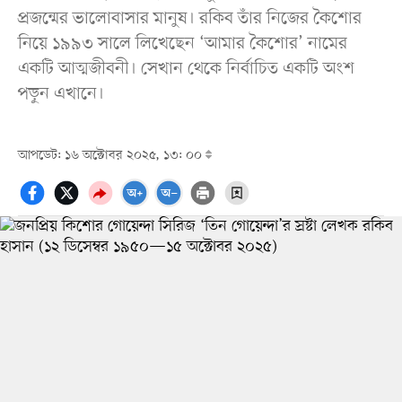
প্রজন্মের ভালোবাসার মানুষ। রকিব তাঁর নিজের কৈশোর
নিয়ে ১৯৯৩ সালে লিখেছেন ‘আমার কৈশোর’ নামের
একটি আত্মজীবনী। সেখান থেকে নির্বাচিত একটি অংশ
পড়ুন এখানে।
আপডেট: ১৬ অক্টোবর ২০২৫, ১৩: ০০