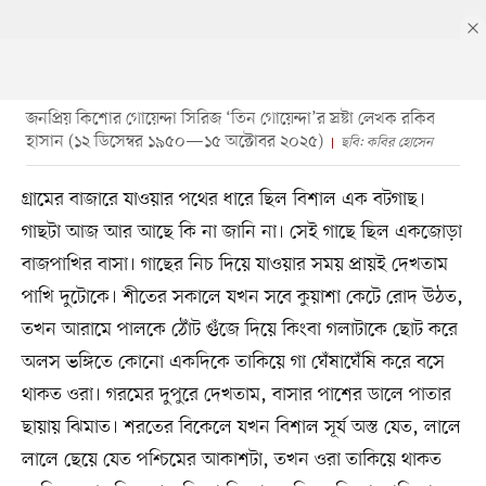
জনপ্রিয় কিশোর গোয়েন্দা সিরিজ ‘তিন গোয়েন্দা’র স্রষ্টা লেখক রকিব
হাসান (১২ ডিসেম্বর ১৯৫০—১৫ অক্টোবর ২০২৫)
ছবি: কবির হোসেন
গ্রামের বাজারে যাওয়ার পথের ধারে ছিল বিশাল এক বটগাছ।
গাছটা আজ আর আছে কি না জানি না। সেই গাছে ছিল একজোড়া
বাজপাখির বাসা। গাছের নিচ দিয়ে যাওয়ার সময় প্রায়ই দেখতাম
পাখি দুটোকে। শীতের সকালে যখন সবে কুয়াশা কেটে রোদ উঠত,
তখন আরামে পালকে ঠোঁট গুঁজে দিয়ে কিংবা গলাটাকে ছোট করে
অলস ভঙ্গিতে কোনো একদিকে তাকিয়ে গা ঘেঁষাঘেঁষি করে বসে
থাকত ওরা। গরমের দুপুরে দেখতাম, বাসার পাশের ডালে পাতার
ছায়ায় ঝিমাত। শরতের বিকেলে যখন বিশাল সূর্য অস্ত যেত, লালে
লালে ছেয়ে যেত পশ্চিমের আকাশটা, তখন ওরা তাকিয়ে থাকত