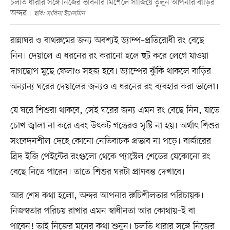
চলতি ধারার সঙ্গে নিজের ভাবনার মিশেলে সাজিয়ে তুলুন আপনার বাড়ির
অন্দর
ছবি: সাবিনা ইয়াসমিন
রান্নাঘর ও বাথরুমের জন্য অবশ্যই ড্যাম্প–প্রতিরোধী রং বেছে
নিন। দেয়ালে এ ধরনের রং করানো হলে হুট করে লেগে যাওয়া
দাগছোপ মুছে ফেলাও সহজ হবে। ড্যাম্পের ঝুঁকি থাকলে বাড়ির
অন্যান্য ঘরের দেয়ালের জন্যও এ ধরনের রং ব্যবহার করা ভালো।
যে ঘরে শিশুরা থাকবে, সেই ঘরের জন্য এমন রং বেছে নিন, যাতে
চোখ জ্বালা না করে এবং উৎকট গন্ধেরও সৃষ্টি না হয়। অর্থাৎ শিশুর
সংবেদনশীল দেহে কোনো নেতিবাচক প্রভাব না পড়ে। বার্জারের
ব্রিদ ইজি পেইন্টের রংগুলো থেকে প্যাস্টেল শেডের যেকোনো রং
বেছে নিতে পারেন। তাতে শিশুর ঘরটা প্রাণবন্ত দেখাবে।
আর শেষ কথা হলো, অন্দর আপনার রুচিশীলতার পরিচায়ক।
নিজস্বতার পরিচয় রাখার এমন স্বাধীনতা আর কোথায়–ই বা
পাবেন! তাই নিজের মনের কথা শুনুন। চলতি ধারার সঙ্গে নিজের