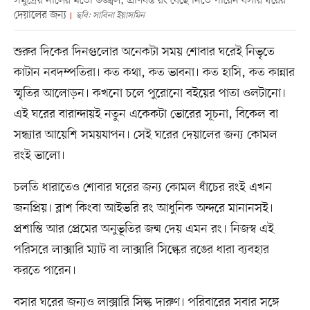
সমুদ্রের নীলের মতো উজ্জ্বল, প্রাণবন্ত রং বেছে নিতে পারেন বসার ঘরের
দেয়ালের জন্য
ছবি: সাবিনা ইয়াসমিন
শুরুর দিকের দিনগুলোর অনেকটা সময় শোবার ঘরেই নিভৃতে
কাটান নবদম্পতিরা। কত কথা, কত ভাবনা। কত হাসি, কত কান্নার
স্মৃতির আলোড়ন। কখনো চলে পুরোনো বইয়ের পাতা ওলটানো।
এই ঘরের বারান্দায়ই নতুন একেকটা ভোরের সূচনা, বিকেল বা
সন্ধ্যার আয়েশি সময়যাপন। সেই ঘরের দেয়ালের জন্য কোমল
রংই ভালো।
চলতি ধারাতেও শোবার ঘরের জন্য কোমল ধাঁচের রংই এখন
জনপ্রিয়। ব্লাশ কিংবা আইভরি রং আধুনিক অন্দরে মানানসই।
প্রশান্তি আর প্রেমের অনুভূতির জন্ম দেয় এমন রং। নিজস্ব এই
পরিসরে লাক্সারি ম্যাট বা লাক্সারি সিল্কের রঙের ধারা ব্যবহার
করতে পারেন।
বসার ঘরের জন্যও লাক্সারি সিল্ক দারুণ। পরিবারের সবার সঙ্গে