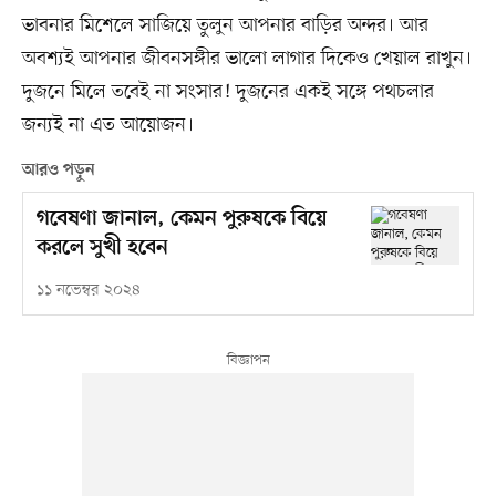
ভাবনার মিশেলে সাজিয়ে তুলুন আপনার বাড়ির অন্দর। আর
অবশ্যই আপনার জীবনসঙ্গীর ভালো লাগার দিকেও খেয়াল রাখুন।
দুজনে মিলে তবেই না সংসার! দুজনের একই সঙ্গে পথচলার
জন্যই না এত আয়োজন।
আরও পড়ুন
গবেষণা জানাল, কেমন পুরুষকে বিয়ে
করলে সুখী হবেন
১১ নভেম্বর ২০২৪