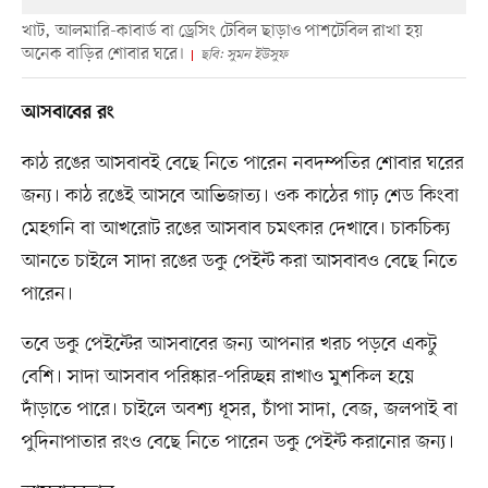
খাট, আলমারি-কাবার্ড বা ড্রেসিং টেবিল ছাড়াও পাশটেবিল রাখা হয়
অনেক বাড়ির শোবার ঘরে।
ছবি: সুমন ইউসুফ
আসবাবের রং
কাঠ রঙের আসবাবই বেছে নিতে পারেন নবদম্পতির শোবার ঘরের
জন্য। কাঠ রঙেই আসবে আভিজাত্য। ওক কাঠের গাঢ় শেড কিংবা
মেহগনি বা আখরোট রঙের আসবাব চমৎকার দেখাবে। চাকচিক্য
আনতে চাইলে সাদা রঙের ডকু পেইন্ট করা আসবাবও বেছে নিতে
পারেন।
তবে ডকু পেইন্টের আসবাবের জন্য আপনার খরচ পড়বে একটু
বেশি। সাদা আসবাব পরিষ্কার-পরিচ্ছন্ন রাখাও মুশকিল হয়ে
দাঁড়াতে পারে। চাইলে অবশ্য ধূসর, চাঁপা সাদা, বেজ, জলপাই বা
পুদিনাপাতার রংও বেছে নিতে পারেন ডকু পেইন্ট করানোর জন্য।