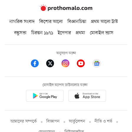
নাগরিক সংবাদ
কিশোর আলো
বিজ্ঞানচিন্তা
প্রথম আলো ট্রাস্ট
বন্ধুসভা
চিরন্তন ১৯৭১
ইপেপার
প্রথমা
মোবাইল ভ্যাস
অনুসরণ করুন
মোবাইল অ্যাপস ডাউনলোড করুন
আমাদের সম্পর্কে
বিজ্ঞাপন
সার্কুলেশন
নীতি ও শর্ত