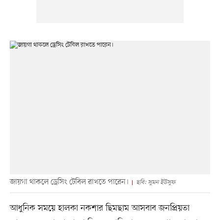
জায়গা থাকলে ড্রেসিং টেবিল রাখতে পারেন।
ছবি: সুমন ইউসুফ
আধুনিক সময়ে হালকা নকশার ছিমছাম আসবাব জনপ্রিয়তা