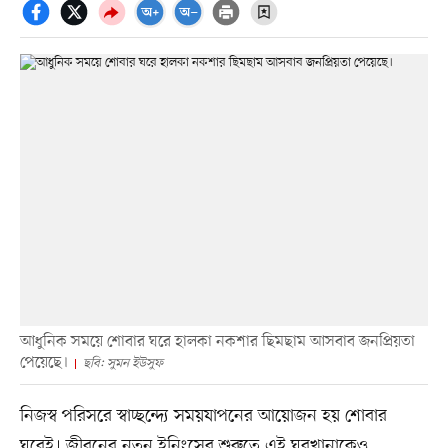
আধুনিক সময়ে শোবার ঘরে হালকা নকশার ছিমছাম আসবাব জনপ্রিয়তা
পেয়েছে।
ছবি: সুমন ইউসুফ
নিজস্ব পরিসরে স্বাচ্ছন্দ্যে সময়যাপনের আয়োজন হয় শোবার
ঘরেই। জীবনের নতুন ইনিংসের শুরুতে এই ঘরখানাকেও