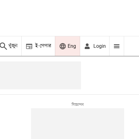
খুঁজুন
ই-পেপার
Login
Eng