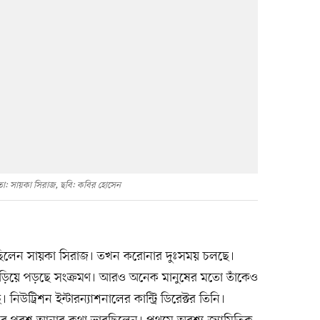
তা: সায়কা সিরাজ, ছবি: কবির হোসেন
খুঁজছিলেন সায়কা সিরাজ। তখন করোনার দুঃসময় চলছে।
ে ছড়িয়ে পড়ছে সংক্রমণ। আরও অনেক মানুষের মতো তাঁকেও
িউট্রিশন ইন্টারন্যাশনালের কান্ট্রি ডিরেক্টর তিনি।