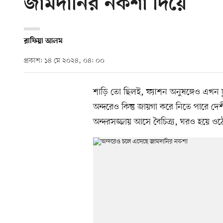
জামদানির নকশা দিয়ে
রাফিয়া আলম
প্রকাশ: ১৪ মে ২০২৪, ০৪: ০০
শাড়ি তো ছিলই, ফ্যাশন অনুষঙ্গেও এখন
অন্দরেও কিন্তু জায়গা করে নিতে পারে দে
অন্দরসজ্জায় আসে বৈচিত্র্য, ঘরও হয়ে ওঠে 