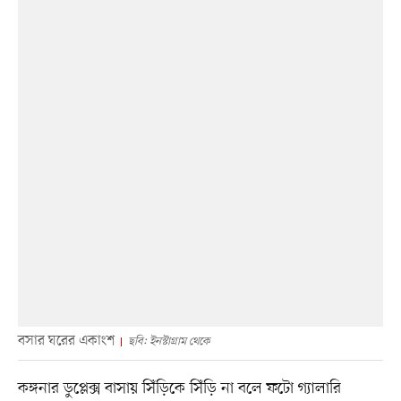
বসার ঘরের একাংশ
ছবি: ইনস্টাগ্রাম থেকে
কঙ্গনার ডুপ্লেক্স বাসায় সিঁড়িকে সিঁড়ি না বলে ফটো গ্যালারি