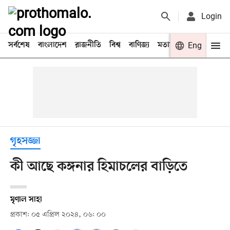
Login
সর্বশেষ
বাংলাদেশ
রাজনীতি
বিশ্ব
বাণিজ্য
মতামত
খেলা
Eng
বিনো
গৃহসজ্জা
কী আছে কঙ্গনার হিমাচলের বাড়িতে
মৃণাল সাহা
প্রকাশ: ০৫ এপ্রিল ২০২৪, ০৬: ০০