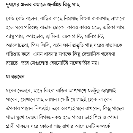
দূষণের প্রভাব কমাতে জনপ্রিয় কিছু গাছ
কেউ কেউ বলেন, বাড়ির কাছে নিমগাছ কিংবা রাবারগাছ লাগানো
হলে ঘরে পরিশুদ্ধ বাতাস ঢোকে। কারও কারও মতে, এরিকা পাম,
ব্যাম্বু পাম, স্পাইডার, ড্রাসিনা, স্নেক প্ল্যান্ট, মানিপ্ল্যান্ট,
অ্যালোভেরা, পিস লিলি, বস্টন ফার্ন প্রভৃতি গাছ ঘরের বাতাসকে
পরিশুদ্ধ করে। এমন ধারণার সপক্ষে কিছু বৈজ্ঞানিক গবেষণা
রয়েছে। তবে সেগুলোর কোনোটিই সন্দেহাতীত নয়।
যা করবেন
ঘরের ভেতরে, ছাদে কিংবা বাড়ির আশপাশে যতটুকু জায়গাই
পাবেন, সেখানে গাছ লাগান। সেটি যে গাছই হোক না কেন।
উপকার পাবেন নিশ্চয়ই। তবে অবশ্যই মনে রাখবেন, কিছু গাছের
পাতা মুখে দেওয়া বিপজ্জনকও হতে পারে। তাই শিশু ও পোষা
প্রাণী থাকলে ঘরে কোনো গাছ রাখার আগে সেটি সম্পর্কে