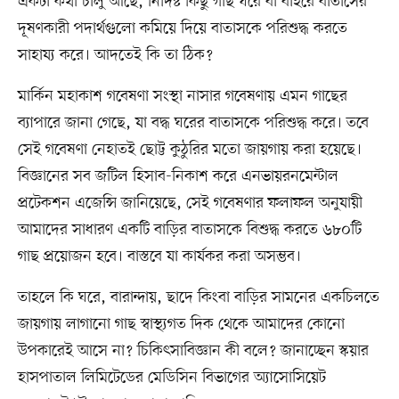
একটা কথা চালু আছে, নির্দিষ্ট কিছু গাছ ঘরে বা বাইরে বাতাসের
দূষণকারী পদার্থগুলো কমিয়ে দিয়ে বাতাসকে পরিশুদ্ধ করতে
সাহায্য করে। আদতেই কি তা ঠিক?
মার্কিন মহাকাশ গবেষণা সংস্থা নাসার গবেষণায় এমন গাছের
ব্যাপারে জানা গেছে, যা বদ্ধ ঘরের বাতাসকে পরিশুদ্ধ করে। তবে
সেই গবেষণা নেহাতই ছোট্ট কুঠুরির মতো জায়গায় করা হয়েছে।
বিজ্ঞানের সব জটিল হিসাব-নিকাশ করে এনভায়রনমেন্টাল
প্রটেকশন এজেন্সি জানিয়েছে, সেই গবেষণার ফলাফল অনুযায়ী
আমাদের সাধারণ একটি বাড়ির বাতাসকে বিশুদ্ধ করতে ৬৮০টি
গাছ প্রয়োজন হবে। বাস্তবে যা কার্যকর করা অসম্ভব।
তাহলে কি ঘরে, বারান্দায়, ছাদে কিংবা বাড়ির সামনের একচিলতে
জায়গায় লাগানো গাছ স্বাস্থ্যগত দিক থেকে আমাদের কোনো
উপকারেই আসে না? চিকিৎসাবিজ্ঞান কী বলে? জানাচ্ছেন স্কয়ার
হাসপাতাল লিমিটেডের মেডিসিন বিভাগের অ্যাসোসিয়েট