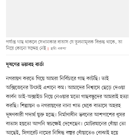
পর্যাপ্ত গাছ থাকলে সেখানকার বাতাস যে তুলনামূলক বিশুদ্ধ থাকে, তা
নিয়ে কোনো সন্দেহ নেই
ছবি: নকশা
দূষণের ভয়াবহ বার্তা
নগরায়ণ করতে গিয়ে আমরা নির্বিচারে গাছ কাটছি। তাই
অক্সিজেনের উৎসই এখানে কম। আমাদের নিশ্বাসে ছেড়ে দেওয়া
কার্বন ডাই-অক্সাইড নিয়ে নেওয়ার মতো গাছবন্ধুদের আমরাই হত্যা
করছি। শিল্পায়ন ও নগরায়ণের নানা খাত থেকে বাতাসে অহরহ
দূষণকারী পদার্থ যুক্ত হচ্ছে। নির্মাণাধীন ভবনের আশপাশের ধূসর
বাতাস হয়তো আপনি স্বচক্ষেই দেখেছেন। মোটরযানের ধোঁয়া তো
আছেই, সিগারেট নামের নিষিদ্ধ বস্তুর ধোঁয়াতেও বোঝাই হয়ে