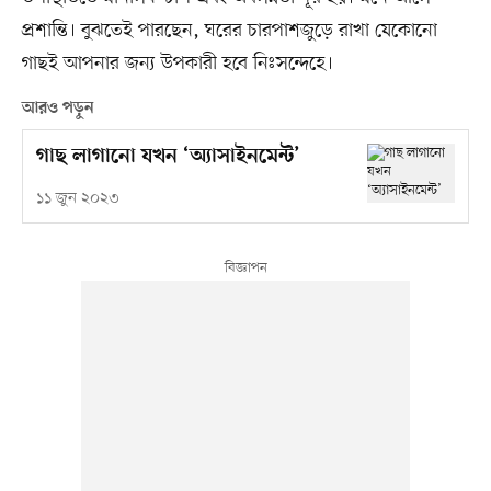
প্রশান্তি। বুঝতেই পারছেন, ঘরের চারপাশজুড়ে রাখা যেকোনো
গাছই আপনার জন্য উপকারী হবে নিঃসন্দেহে।
আরও পড়ুন
গাছ লাগানো যখন ‘অ্যাসাইনমেন্ট’
১১ জুন ২০২৩