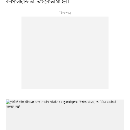
কনসালট্যান্ট ডা. তাসনোভা মাহিন।