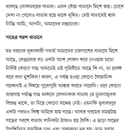
থাকছে লোকালয়ের বাতাস। এসব ধোঁয়া বাতাসে মিশে যায়। চোখে
দেখা না গেলেও বাতাস হয়ে থাকে দূষিত। সেই বাতাসেই শ্বাস
নিচ্ছি আমি, আপনি, আমাদের সন্তানেরা।
গাছের পরশ বাতাসে
যত ধরনের দূষণকারী পদার্থ আমাদের চারপাশের বাতাসে মিশে
আছে, সেগুলোর বড় একটা অংশ শোষণ করে নেওয়ার মতো
নির্দিষ্ট কোনো গাছ আদতেই এই পৃথিবীতে আছে কি না, তা হলফ
করে বলা মুশকিল! কারণ, এ পর্যন্ত হওয়া কোনো বৈজ্ঞানিক
গবেষণাই এ বিষয়ে পুরোপুরি আশ্বস্ত করতে পারেনি। তবে কোনো
জায়গায় পর্যাপ্ত গাছ থাকলে সেখানকার বাতাস যে তুলনামূলক
বিশুদ্ধ থাকে, তা নিয়ে কোনো সন্দেহ নেই। এমনকি ধুলাবালুর
একটা পরতও কিন্তু আটকে যায় গাছে। আবার গরমের সময়টায়
গাছের পরশে বাতাস খানিকটা ঠান্ডাও হয় বৈকি। এ ছাড়া গাছের
উপস্থিতিতে মানসিক চাপ এবং অবসন্নতা দূর হয়। মনে আসে