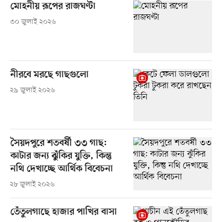
মোহনীয় রূপের রাজঘণ্টা
৩০ জুলাই ২০২৬
নীরবে মরছে গাছগুলো
২৯ জুলাই ২০২৬
সৈয়দপুরে শতবর্ষী ৩৩ গাছ:
কাটার জন্য ঝুঁকির যুক্তি, কিন্তু
নথি দেখাচ্ছে আর্থিক বিবেচনা
২৮ জুলাই ২০২৬
তেঁতুলগাছে হাজার পাখির বাসা