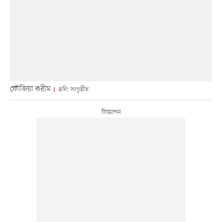
ফৌজিয়া করীম
ছবি: সংগৃহীত