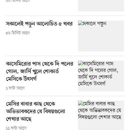
২২ মিনিট আগে
সকালেই পড়ুন আলোচিত ৫ খবর
৫২ মিনিট আগে
কাসেমিরোর পাস থেকে দি পলের
গোল, জার্সি খুলে শোকার্ত
মেসিকে উৎসর্গ
১ ঘণ্টা আগে
মেসির বাবার কাছ থেকে
অভিভাবকদের যে বিষয়গুলো
শেখার আছে
১১ ঘণ্টা আগে