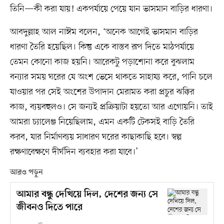
তিনি—কী করা যায়! একপর্যায়ে পেয়ে যান ভাসমান বাড়ির ধারণা।
আবদুল্লাহ আল নাঈম বলেন, ‘অনেক আগেই ভাসমান বাড়ির
ধারণা তৈরি হয়েছিল। কিন্তু একে বাস্তব রূপ দিতে মাঠপর্যায়ে
তেমন কোনো কাজ হয়নি। আরেকটু পড়াশোনা করে বুঝলাম
বন্যার সময় ঘরের যে অংশ ভেসে থাকতে সাহায্য করে, পানি চলে
যাওয়ার পর সেই অংশের উপাদান মেরামত করা প্রচুর ঝক্কির
কাজ, ব্যয়বহুলও। সে জন্যই প্রক্রিয়াটা হয়তো আর এগোয়নি। তাই
আমরা চ্যালেঞ্জ নিয়েছিলাম, এমন একটি টেকসই বাড়ি তৈরি
করব, যার নির্মাণব্যয় সাধারণ ঘরের কাছাকাছি হবে। স্বল্প
রক্ষণাবেক্ষণে দীর্ঘদিন ব্যবহার করা যাবে।’
আরও পড়ুন
আমার বন্ধু দেখিয়ে দিল, দেশের জন্য সে
জীবনও দিতে পারে