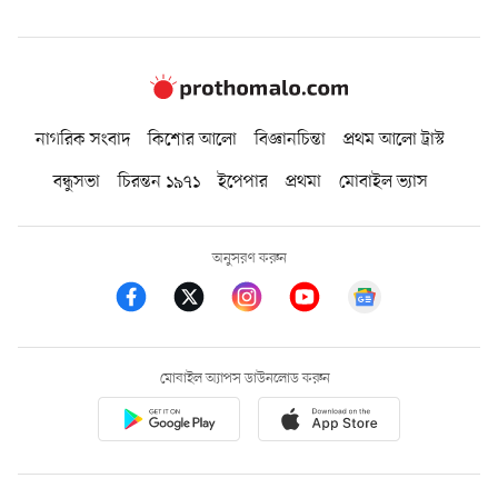
নাগরিক সংবাদ
কিশোর আলো
বিজ্ঞানচিন্তা
প্রথম আলো ট্রাস্ট
বন্ধুসভা
চিরন্তন ১৯৭১
ইপেপার
প্রথমা
মোবাইল ভ্যাস
অনুসরণ করুন
মোবাইল অ্যাপস ডাউনলোড করুন