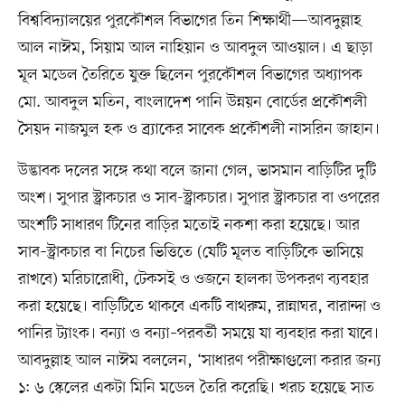
বিশ্ববিদ্যালয়ের পুরকৌশল বিভাগের তিন শিক্ষার্থী—আবদুল্লাহ
আল নাঈম, সিয়াম আল নাহিয়ান ও আবদুল আওয়াল। এ ছাড়া
মূল মডেল তৈরিতে যুক্ত ছিলেন পুরকৌশল বিভাগের অধ্যাপক
মো. আবদুল মতিন, বাংলাদেশ পানি উন্নয়ন বোর্ডের প্রকৌশলী
সৈয়দ নাজমুল হক ও ব্র্যাকের সাবেক প্রকৌশলী নাসরিন জাহান।
উদ্ভাবক দলের সঙ্গে কথা বলে জানা গেল, ভাসমান বাড়িটির দুটি
অংশ। সুপার স্ট্রাকচার ও সাব-স্ট্রাকচার। সুপার স্ট্রাকচার বা ওপরের
অংশটি সাধারণ টিনের বাড়ির মতোই নকশা করা হয়েছে। আর
সাব–স্ট্রাকচার বা নিচের ভিত্তিতে (যেটি মূলত বাড়িটিকে ভাসিয়ে
রাখবে) মরিচারোধী, টেকসই ও ওজনে হালকা উপকরণ ব্যবহার
করা হয়েছে। বাড়িটিতে থাকবে একটি বাথরুম, রান্নাঘর, বারান্দা ও
পানির ট্যাংক। বন্যা ও বন্যা–পরবর্তী সময়ে যা ব্যবহার করা যাবে।
আবদুল্লাহ আল নাঈম বললেন, ‘সাধারণ পরীক্ষাগুলো করার জন্য
১: ৬ স্কেলের একটা মিনি মডেল তৈরি করেছি। খরচ হয়েছে সাত