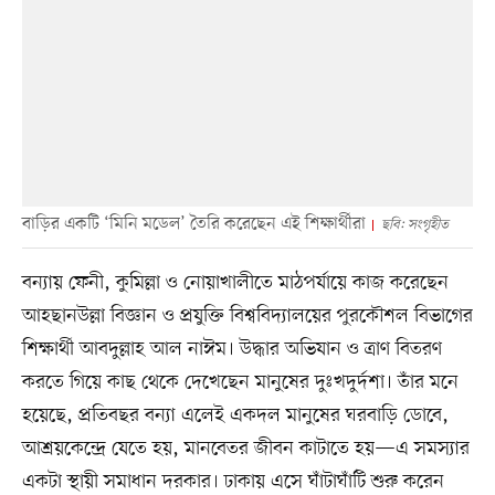
বাড়ির একটি ‘মিনি মডেল’ তৈরি করেছেন এই শিক্ষার্থীরা
ছবি: সংগৃহীত
বন্যায় ফেনী, কুমিল্লা ও নোয়াখালীতে মাঠপর্যায়ে কাজ করেছেন
আহছানউল্লা বিজ্ঞান ও প্রযুক্তি বিশ্ববিদ্যালয়ের পুরকৌশল বিভাগের
শিক্ষার্থী আবদুল্লাহ আল নাঈম। উদ্ধার অভিযান ও ত্রাণ বিতরণ
করতে গিয়ে কাছ থেকে দেখেছেন মানুষের দুঃখদুর্দশা। তাঁর মনে
হয়েছে, প্রতিবছর বন্যা এলেই একদল মানুষের ঘরবাড়ি ডোবে,
আশ্রয়কেন্দ্রে যেতে হয়, মানবেতর জীবন কাটাতে হয়—এ সমস্যার
একটা স্থায়ী সমাধান দরকার। ঢাকায় এসে ঘাঁটাঘাঁটি শুরু করেন