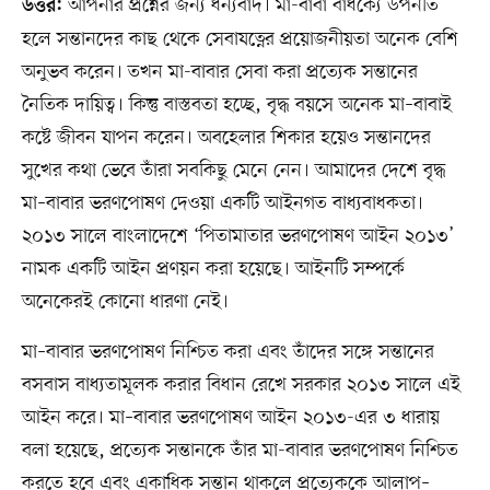
আপনার প্রশ্নের জন্য ধন্যবাদ। মা-বাবা বার্ধক্যে উপনীত
উত্তর:
হলে সন্তানদের কাছ থেকে সেবাযত্নের প্রয়োজনীয়তা অনেক বেশি
অনুভব করেন। তখন মা-বাবার সেবা করা প্রত্যেক সন্তানের
নৈতিক দায়িত্ব। কিন্তু বাস্তবতা হচ্ছে, বৃদ্ধ বয়সে অনেক মা–বাবাই
কষ্টে জীবন যাপন করেন। অবহেলার শিকার হয়েও সন্তানদের
সুখের কথা ভেবে তাঁরা সবকিছু মেনে নেন। আমাদের দেশে বৃদ্ধ
মা–বাবার ভরণপোষণ দেওয়া একটি আইনগত বাধ্যবাধকতা।
২০১৩ সালে বাংলাদেশে ‘পিতামাতার ভরণপোষণ আইন ২০১৩’
নামক একটি আইন প্রণয়ন করা হয়েছে। আইনটি সম্পর্কে
অনেকেরই কোনো ধারণা নেই।
মা–বাবার ভরণপোষণ নিশ্চিত করা এবং তাঁদের সঙ্গে সন্তানের
বসবাস বাধ্যতামূলক করার বিধান রেখে সরকার ২০১৩ সালে এই
আইন করে। মা–বাবার ভরণপোষণ আইন ২০১৩-এর ৩ ধারায়
বলা হয়েছে, প্রত্যেক সন্তানকে তাঁর মা-বাবার ভরণপোষণ নিশ্চিত
করতে হবে এবং একাধিক সন্তান থাকলে প্রত্যেককে আলাপ–