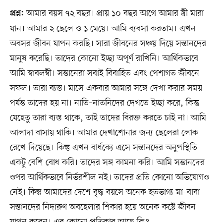
আমার বয়স ৭২ বছর। প্রায় ১০ বছর আগে আমার স্ত্রী মারা
প্রশ্ন:
যান। আমার ২ ছেলে ও ১ মেয়ে। আমি ব্যবসা করতাম। এখন
অবসর জীবন যাপন করছি। সারা জীবনের সঞ্চয় দিয়ে সন্তানদের
মানুষ করেছি। তাদের কোনো ইচ্ছা অপূর্ণ রাখিনি। আর্থিকভাবে
আমি স্বাবলম্বী। সন্তানেরা সবাই বিবাহিত এবং পেশাগত জীবনে
সফল। তারা ব্যস্ত। মাসে একবার আমার সঙ্গে দেখা করার সময়
পর্যন্ত তাদের হয় না। নাতি–নাতনিদের দেখতে ইচ্ছা করে, কিন্তু
যেহেতু তারা ব্যস্ত থাকে, তাই তাদের বিরক্ত করতে চাই না। আমি
আলাদা বাসায় থাকি। আমার দেখাশোনার জন্য ছেলেরা লোক
রেখে দিয়েছে। কিন্তু এখন বার্ধক্যে এসে সন্তানদের অনুপস্থিতি
একটু বেশি বোধ করি। তাদের সঙ্গ কামনা করি। আমি সন্তানদের
ওপর আর্থিকভাবে নির্ভরশীল নই। তাদের প্রতি কোনো অভিযোগও
নেই। কিন্তু আমাদের দেশে বৃদ্ধ বয়সে অনেক হতভাগ্য মা–বাবা
সন্তানদের নিদারুণ অবহেলার শিকার হয়ে অনেক কষ্টে জীবন
যাপন করেন। এর কোনো প্রতিকার আছে কি?