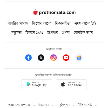
নাগরিক সংবাদ
কিশোর আলো
বিজ্ঞানচিন্তা
প্রথম আলো ট্রাস্ট
বন্ধুসভা
চিরন্তন ১৯৭১
ইপেপার
প্রথমা
মোবাইল ভ্যাস
অনুসরণ করুন
মোবাইল অ্যাপস ডাউনলোড করুন
আমাদের সম্পর্কে
বিজ্ঞাপন
সার্কুলেশন
নীতি ও শর্ত