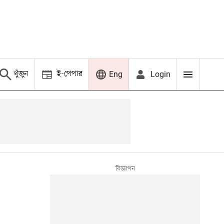
খুঁজুন
ই-পেপার
Login
Eng