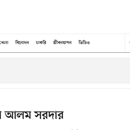
খেলা
বিনোদন
চাকরি
জীবনযাপন
ভিডিও
না আলম সরদার