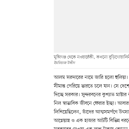
মুন্সিগঞ্জ থেকে নওয়াবেঁকী, কখনো বুড়িগোয়া
ইমতিয়াজ উদ্দীন
আলম সরদারের নামে জারি হলো হুলিয়া
সীমান্ত পেরিয়ে ভারতে চলে যান। সে দে
দিচ্ছে সরকার। সুন্দরবনের কুখ্যাত মাস্
নিল স্বাভাবিক জীবনে ফেরার ইচ্ছা। আবারও 
লিখিয়েছিলেন, তাঁদের আত্মসমর্পণে উৎস
আগ্নেয়াস্ত্র ও এক হাজার আটটি বিভিন্ন ধ