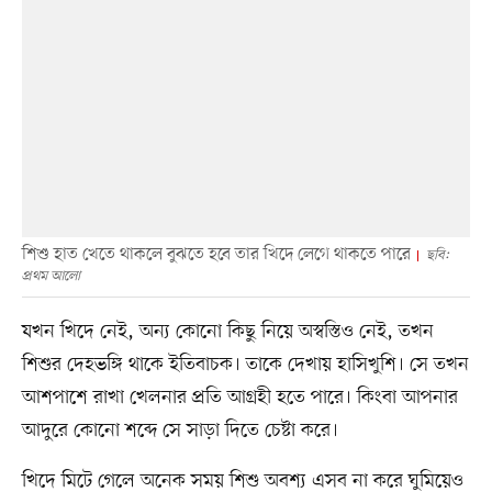
শিশু হাত খেতে থাকলে বুঝতে হবে তার খিদে লেগে থাকতে পারে
ছবি:
প্রথম আলো
যখন খিদে নেই, অন্য কোনো কিছু নিয়ে অস্বস্তিও নেই, তখন
শিশুর দেহভঙ্গি থাকে ইতিবাচক। তাকে দেখায় হাসিখুশি। সে তখন
আশপাশে রাখা খেলনার প্রতি আগ্রহী হতে পারে। কিংবা আপনার
আদুরে কোনো শব্দে সে সাড়া দিতে চেষ্টা করে।
খিদে মিটে গেলে অনেক সময় শিশু অবশ্য এসব না করে ঘুমিয়েও