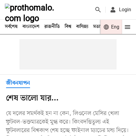
Login
সর্বশেষ
বাংলাদেশ
রাজনীতি
বিশ্ব
বাণিজ্য
মতামত
খেলা
Eng
বিনো
জীবনযাপন
শেষ ভালো যার...
যে দলের সমর্থকই হন না কেন, লিওনেল মেসির খেলা
ফুটবল-ভক্তমাত্রকেই মুগ্ধ করে। কিংবদন্তিতুল্য এই
ফুটবলারের বিশ্বকাপ শেষ হচ্ছে ফাইনাল ম্যাচের মধ্য দিয়ে।