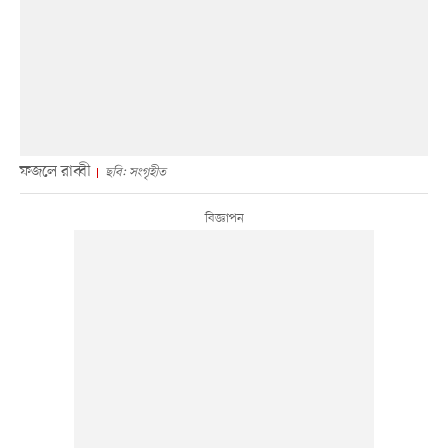
ফজলে রাব্বী
ছবি: সংগৃহীত