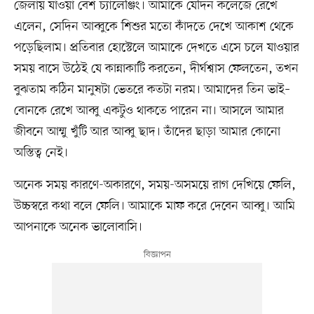
জেলায় যাওয়া বেশ চ্যালেঞ্জিং। আমাকে যেদিন কলেজে রেখে
এলেন, সেদিন আব্বুকে শিশুর মতো কাঁদতে দেখে আকাশ থেকে
পড়েছিলাম। প্রতিবার হোস্টেলে আমাকে দেখতে এসে চলে যাওয়ার
সময় বাসে উঠেই যে কান্নাকাটি করতেন, দীর্ঘশ্বাস ফেলতেন, তখন
বুঝতাম কঠিন মানুষটা ভেতরে কতটা নরম। আমাদের তিন ভাই–
বোনকে রেখে আব্বু একটুও থাকতে পারেন না। আসলে আমার
জীবনে আম্মু খুঁটি আর আব্বু ছাদ। তাঁদের ছাড়া আমার কোনো
অস্তিত্ব নেই।
অনেক সময় কারণে-অকারণে, সময়-অসময়ে রাগ দেখিয়ে ফেলি,
উচ্চস্বরে কথা বলে ফেলি। আমাকে মাফ করে দেবেন আব্বু। আমি
আপনাকে অনেক ভালোবাসি।