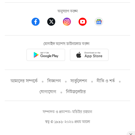
অনুসরণ করুন
মোবাইল অ্যাপস ডাউনলোড করুন
আমাদের সম্পর্কে
বিজ্ঞাপন
সার্কুলেশন
নীতি ও শর্ত
যোগাযোগ
নিউজলেটার
সম্পাদক ও প্রকাশক: মতিউর রহমান
স্বত্ব © ১৯৯৮-২০২৬ প্রথম আলো