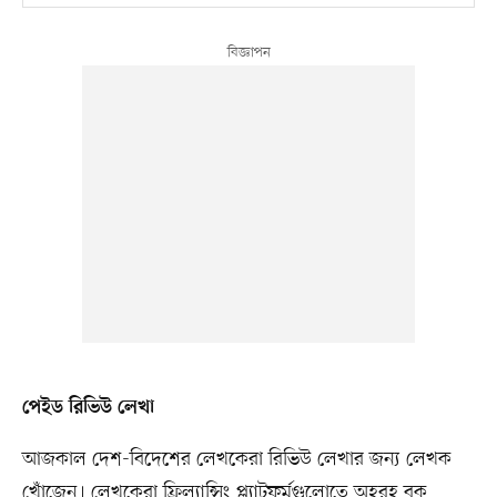
পেইড রিভিউ লেখা
আজকাল দেশ-বিদেশের লেখকেরা রিভিউ লেখার জন্য লেখক
খোঁজেন। লেখকেরা ফ্রিল্যান্সিং প্ল্যাটফর্মগুলোতে অহরহ বুক