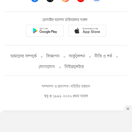
মোবাইল অ্যাপস ডাউনলোড করুন
আমাদের সম্পর্কে
বিজ্ঞাপন
সার্কুলেশন
নীতি ও শর্ত
যোগাযোগ
নিউজলেটার
সম্পাদক ও প্রকাশক: মতিউর রহমান
স্বত্ব © ১৯৯৮-২০২৬ প্রথম আলো
By using this site, you agree to our
Privacy Policy
.
OK