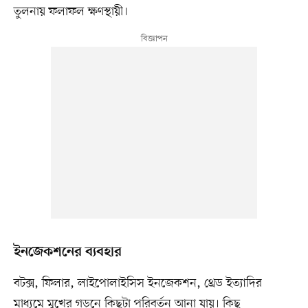
তুলনায় ফলাফল ক্ষণস্থায়ী।
ইনজেকশনের ব্যবহার
বটক্স, ফিলার, লাইপোলাইসিস ইনজেকশন, থ্রেড ইত্যাদির
মাধ্যমে মুখের গড়নে কিছুটা পরিবর্তন আনা যায়। কিছু