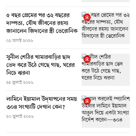
৫ বছর প্রেমের পর ৩২ বছরের
দাম্পত্য, যৌথ জীবনের রহস্য
জানালেন জিদানের স্ত্রী ভেরোনিক
০১ আগস্ট ২০২৬
সুনীল শেঠির খামারবাড়ির ছাদ
ভেদ করে উঠে গেছে গাছ, ঘরের
নিচে ঝরনা
২৫ জুলাই ২০২৬
লামিনে ইয়ামাল উদ্‌যাপনের সময়
৩০৪ সংখ্যাটি দেখান কেন?
২০ জুলাই ২০২৬