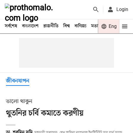
Login
সর্বশেষ
বাংলাদেশ
রাজনীতি
বিশ্ব
বাণিজ্য
মতামত
খেলা
Eng
বিনো
জীবনযাপন
ভালো থাকুন
থুতনির চর্বি কমাতে করণীয়
ডা. শরমিন সুমি
সহকারী অধ্যাপক, শেখ হাসিনা ন্যাশনাল ইনস্টিটিউট অব বার্ন অ্যান্ড