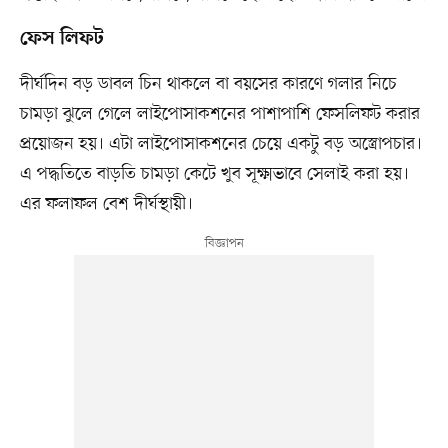
ফেস লিফট
দীর্ঘদিন বড় ডাবল চিন থাকলে বা বয়সের কারণে গলার নিচে
চামড়া ঝুলে গেলে লাইপোসাকশনের পাশাপাশি ফেসলিফট করার
প্রয়োজন হয়। এটা লাইপোসাকশনের চেয়ে একটু বড় অস্ত্রোপচার।
এ পদ্ধতিতে বাড়তি চামড়া কেটে খুব সূক্ষ্মভাবে সেলাই করা হয়।
এর ফলাফল বেশ দীর্ঘস্থায়ী।