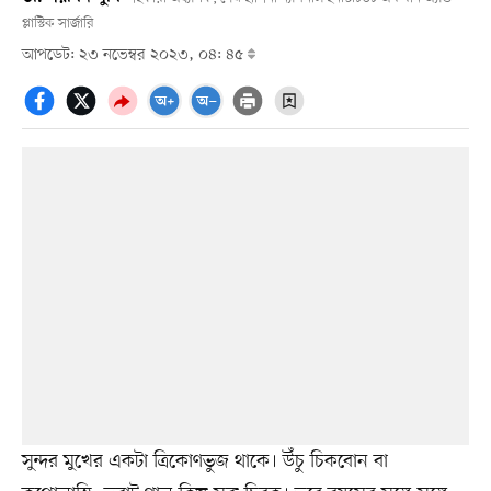
প্লাস্টিক সার্জারি
আপডেট: ২৩ নভেম্বর ২০২৩, ০৪: ৪৫
সুন্দর মুখের একটা ত্রিকোণভুজ থাকে। উঁচু চিকবোন বা