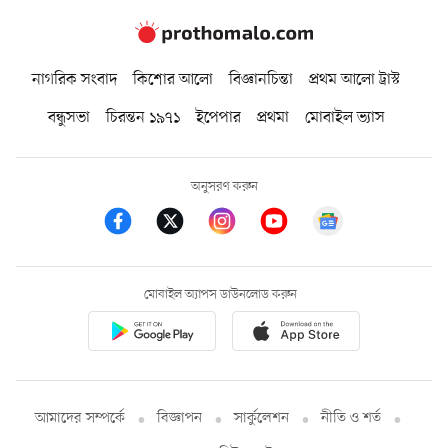
নাগরিক সংবাদ
কিশোর আলো
বিজ্ঞানচিন্তা
প্রথম আলো ট্রাস্ট
বন্ধুসভা
চিরন্তন ১৯৭১
ইপেপার
প্রথমা
মোবাইল ভ্যাস
অনুসরণ করুন
মোবাইল অ্যাপস ডাউনলোড করুন
আমাদের সম্পর্কে
বিজ্ঞাপন
সার্কুলেশন
নীতি ও শর্ত