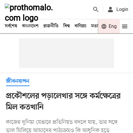
Login
সর্বশেষ
বাংলাদেশ
রাজনীতি
বিশ্ব
বাণিজ্য
মতামত
খেলা
Eng
বিনো
জীবনযাপন
প্রকৌশলের পড়ালেখার সঙ্গে কর্মক্ষেত্রের
মিল কতখানি
কাজের দুনিয়া যেভাবে প্রতিনিয়ত বদলে যায়, তার সঙ্গে
তাল মিলিয়ে আমাদের পাঠ্যক্রমও কি আধুনিক হতে