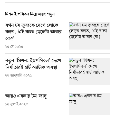
মিশন ইম্পসিবল নিয়ে আরও পড়ুন
যখন টম ক্রুজকে দেখে লোকে
বলত, ‘এই বাচ্চা ছেলেটা আবার
কে?’
২৫ মে ২০২৫
নতুন ‘মিশন: ইমপসিবল’ দেখে
নির্মাতারই হার্ট অ্যাটাক অবস্থা
২২ জানুয়ারি ২০২৫
আরও একবার টম-জাদু
১২ জুলাই ২০২৩