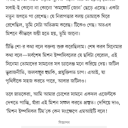
সবাই-ই কোনো না কোনো ‘কমফোর্ট জোন’ ছেড়ে এসেছ। একটা
নতুন জগতে পা রেখেছ। যে নিরাপত্তার বলয় তোমাকে ঘিরে
রেখেছিল, তুমি সেটা অতিক্রম করেছ। টিকেও গেছ। অতএব
মিশনে কীভাবে জয়ী হতে হয়, তুমি জানো।
টিভি শো-র কথা বলে বক্তব্য শুরু করেছিলাম। শেষ করব সিনেমার
কথা বলে—সর্বশেষ মিশন ইম্পসিবলের যে ছবিটা বেরোল, এই
সিনেমা তোমাদের সামনের সব চ্যালেঞ্জ মনে করিয়ে দেয়। জটিল
ভূরাজনীতি, জলবায়ুর হুমকি, প্রযুক্তিগত চাপ। এআই, যা
পৃথিবীকে সহজ করতে পারে, আবার জটিলও।
তবে স্নাতকেরা, আমি আমার চোখের সামনে একদল এজেন্টকে
দেখতে পাচ্ছি, যাঁরা এই মিশন সফল করতে প্রস্তুত। দেখিয়ে দাও,
‘মিশন ইম্পসিবল টিম’কে কেন সংক্ষেপে এমআইটি বলে!