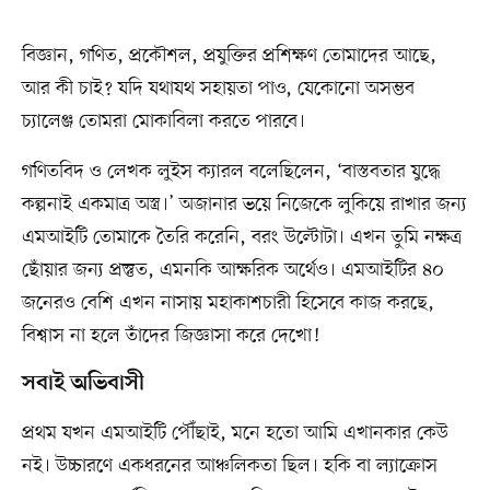
বিজ্ঞান, গণিত, প্রকৌশল, প্রযুক্তির প্রশিক্ষণ তোমাদের আছে,
আর কী চাই? যদি যথাযথ সহায়তা পাও, যেকোনো অসম্ভব
চ্যালেঞ্জ তোমরা মোকাবিলা করতে পারবে।
গণিতবিদ ও লেখক লুইস ক্যারল বলেছিলেন, ‘বাস্তবতার যুদ্ধে
কল্পনাই একমাত্র অস্ত্র।’ অজানার ভয়ে নিজেকে লুকিয়ে রাখার জন্য
এমআইটি তোমাকে তৈরি করেনি, বরং উল্টোটা। এখন তুমি নক্ষত্র
ছোঁয়ার জন্য প্রস্তুত, এমনকি আক্ষরিক অর্থেও। এমআইটির ৪০
জনেরও বেশি এখন নাসায় মহাকাশচারী হিসেবে কাজ করছে,
বিশ্বাস না হলে তাঁদের জিজ্ঞাসা করে দেখো!
সবাই অভিবাসী
প্রথম যখন এমআইটি পৌঁছাই, মনে হতো আমি এখানকার কেউ
নই। উচ্চারণে একধরনের আঞ্চলিকতা ছিল। হকি বা ল্যাক্রোস