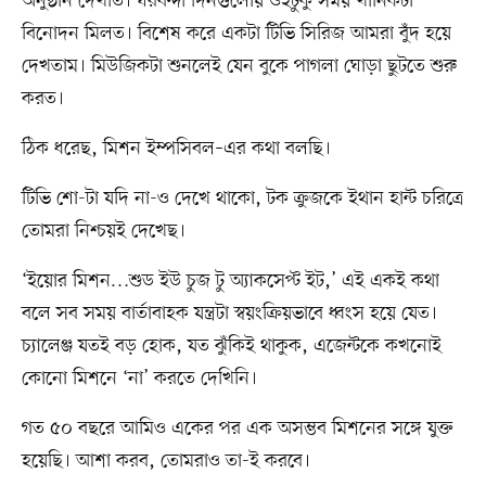
অনুষ্ঠান দেখাত। ঘরবন্দী দিনগুলোয় ওইটুকু সময় খানিকটা
বিনোদন মিলত। বিশেষ করে একটা টিভি সিরিজ আমরা বুঁদ হয়ে
দেখতাম। মিউজিকটা শুনলেই যেন বুকে পাগলা ঘোড়া ছুটতে শুরু
করত।
ঠিক ধরেছ, মিশন ইম্পসিবল–এর কথা বলছি।
টিভি শো-টা যদি না-ও দেখে থাকো, টক ক্রুজকে ইথান হান্ট চরিত্রে
তোমরা নিশ্চয়ই দেখেছ।
‘ইয়োর মিশন…শুড ইউ চুজ টু অ্যাকসেপ্ট ইট,’ এই একই কথা
বলে সব সময় বার্তাবাহক যন্ত্রটা স্বয়ংক্রিয়ভাবে ধ্বংস হয়ে যেত।
চ্যালেঞ্জ যতই বড় হোক, যত ঝুঁকিই থাকুক, এজেন্টকে কখনোই
কোনো মিশনে ‘না’ করতে দেখিনি।
গত ৫০ বছরে আমিও একের পর এক অসম্ভব মিশনের সঙ্গে যুক্ত
হয়েছি। আশা করব, তোমরাও তা-ই করবে।