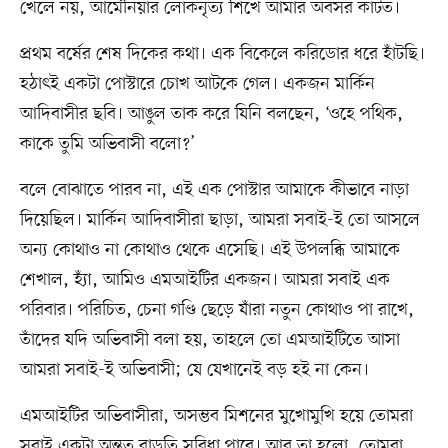
খেলে নয়, আর্মেনিয়ার লোকনৃত্য শিখে আমার অবসর কাটত।
প্রথম বর্ষের শেষ দিকের কথা। এক বিকেলে করিডোর ধরে হাঁটছি।
হঠাৎই একটা পোস্টারে চোখ আটকে গেল। একজন মার্কিন
আদিবাসীর ছবি। আঙুল তাক করে যিনি বলছেন, ‘ওহে পথিক,
কাকে তুমি অভিবাসী বলো?’
বলে বোঝাতে পারব না, এই এক পোস্টার আমাকে কীভাবে নাড়া
দিয়েছিল। মার্কিন আদিবাসীরা ছাড়া, আমরা সবাই-ই তো আসলে
অন্য কোথাও না কোথাও থেকে এসেছি। এই উপলব্ধি আমাকে
শেখাল, হ্যাঁ, আমিও এমআইটির একজন। আমরা সবাই এক
পরিবার। পরিচিত, চেনা গণ্ডি ছেড়ে যাঁরা নতুন কোথাও পা রাখে,
তাঁদের যদি অভিবাসী বলা হয়, তাহলে তো এমআইটিতে আসা
আমরা সবাই-ই অভিবাসী; যে যেখানেই বড় হই না কেন।
এমআইটির অভিবাসীরা, অসম্ভব মিশনের মুখোমুখি হয়ে তোমরা
সবাই একটা অন্তত বাড়তি সুবিধা পাবে। আর তা হলো, তোমরা