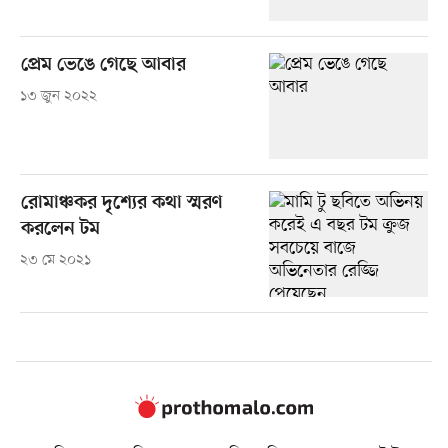
প্রেম ভেঙে গেছে আবার
১৩ জুন ২০২২
রোমাঞ্চকর দৃশ্যের কথা স্মরণ
করলেন টম
২৩ মে ২০২১