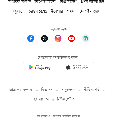
নাগরিক সংবাদ
কিশোর আলো
বিজ্ঞানচিন্তা
প্রথম আলো ট্রাস্ট
বন্ধুসভা
চিরন্তন ১৯৭১
ইপেপার
প্রথমা
মোবাইল ভ্যাস
অনুসরণ করুন
মোবাইল অ্যাপস ডাউনলোড করুন
আমাদের সম্পর্কে
বিজ্ঞাপন
সার্কুলেশন
নীতি ও শর্ত
যোগাযোগ
নিউজলেটার
সম্পাদক ও প্রকাশক: মতিউর রহমান