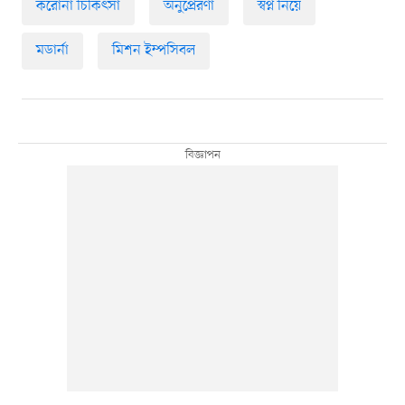
করোনা চিকিৎসা
অনুপ্রেরণা
স্বপ্ন নিয়ে
মডার্না
মিশন ইম্পসিবল