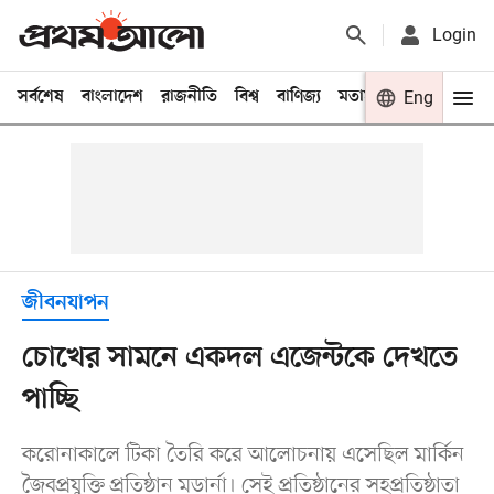
Login
সর্বশেষ
বাংলাদেশ
রাজনীতি
বিশ্ব
বাণিজ্য
মতামত
খেলা
Eng
বিনো
জীবনযাপন
চোখের সামনে একদল এজেন্টকে দেখতে
পাচ্ছি
করোনাকালে টিকা তৈরি করে আলোচনায় এসেছিল মার্কিন
জৈবপ্রযুক্তি প্রতিষ্ঠান মডার্না। সেই প্রতিষ্ঠানের সহপ্রতিষ্ঠাতা