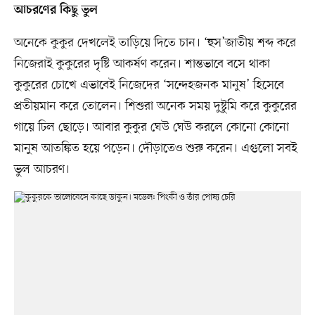
আচরণের কিছু ভুল
অনেকে কুকুর দেখলেই তাড়িয়ে দিতে চান। ‘হুস’জাতীয় শব্দ করে
নিজেরাই কুকুরের দৃষ্টি আকর্ষণ করেন। শান্তভাবে বসে থাকা
কুকুরের চোখে এভাবেই নিজেদের ‘সন্দেহজনক মানুষ’ হিসেবে
প্রতীয়মান করে তোলেন। শিশুরা অনেক সময় দুষ্টুমি করে কুকুরের
গায়ে ঢিল ছোড়ে। আবার কুকুর ঘেউ ঘেউ করলে কোনো কোনো
মানুষ আতঙ্কিত হয়ে পড়েন। দৌড়াতেও শুরু করেন। এগুলো সবই
ভুল আচরণ।