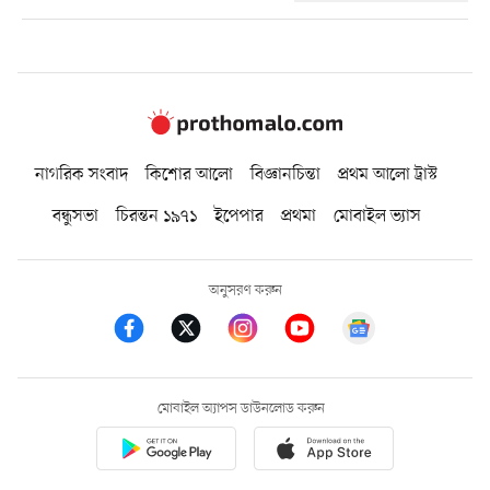
নাগরিক সংবাদ
কিশোর আলো
বিজ্ঞানচিন্তা
প্রথম আলো ট্রাস্ট
বন্ধুসভা
চিরন্তন ১৯৭১
ইপেপার
প্রথমা
মোবাইল ভ্যাস
অনুসরণ করুন
মোবাইল অ্যাপস ডাউনলোড করুন