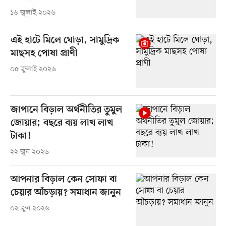
১৬ জুলাই ২০২৬
এই হাটে মিলে ঘোড়া, সামুদ্রিক
মাছসহ পোষা প্রাণী
০৫ জুলাই ২০২৬
জাপানে বিড়াল অর্থনীতির তুমুল
জোয়ার; বছরে ব্যয় লাখ লাখ
টাকা!
২২ জুন ২০২৬
আপনার বিড়াল কেন সোফা বা
চেয়ার আঁচড়ায়? সমাধান জানুন
০২ জুন ২০২৬