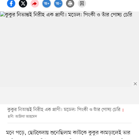
কুকুর নিতান্তই নিরীহ এক প্রাণী। মডেল: পিংকী ও তাঁর পোষ্য চেরি
ছবি: অগ্নিলা আহমেদ
মনে পড়ে, ছোটবেলায় শুনেছিলাম কাউকে কুকুর কামড়ালেই তার