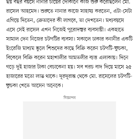
ছয় বছর বয়সে নানার চায়ের দোকানে কাজ শুরু করেছিলেন মো.
রাসেল আহমেদ। শুরুতে নানার কাজে সাহায্য করতেন, এটা-সেটা
এগিয়ে দিতেন, ক্রেতাদের কী লাগবে, তা দেখতেন। মধ্যবয়সে
এসে সেই রাসেল এখন নিজেই পুরোদস্তুর ব্যবসায়ী। একহাতে
সামাল দেন নিজের চটপটির ব্যবসা। সকালে ঢাকার বনানীর একটি
ইংরেজি মাধ্যম স্কুলে শিশুদের কাছে বিক্রি করেন চটপটি-ফুচকা,
বিকেলে বিক্রি করেন মহাখালীর আমতলীর ব্যস্ত এলাকায়। দিনে
গড়ে দুই হাজার টাকা বেচাকেনা হয়। সব খরচ বাদ দিয়ে মাসে ২৫
হাজারের মতো লাভ থাকে। দূরদূরান্ত থেকে মো. রাসেলের চটপটি-
ফুচকা খেতে আসেন অনেকে।