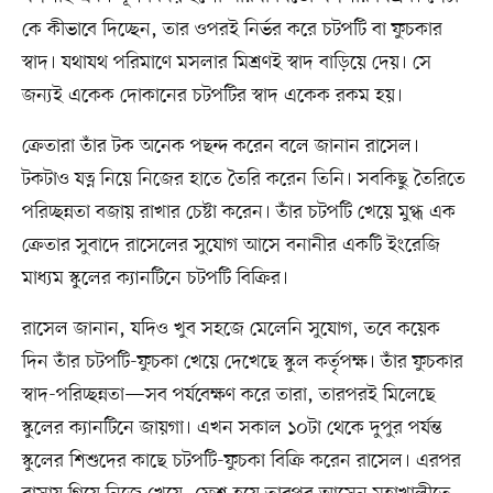
কে কীভাবে দিচ্ছেন, তার ওপরই নির্ভর করে চটপটি বা ফুচকার
স্বাদ। যথাযথ পরিমাণে মসলার মিশ্রণই স্বাদ বাড়িয়ে দেয়। সে
জন্যই একেক দোকানের চটপটির স্বাদ একেক রকম হয়।
ক্রেতারা তাঁর টক অনেক পছন্দ করেন বলে জানান রাসেল।
টকটাও যত্ন নিয়ে নিজের হাতে তৈরি করেন তিনি। সবকিছু তৈরিতে
পরিচ্ছন্নতা বজায় রাখার চেষ্টা করেন। তাঁর চটপটি খেয়ে মুগ্ধ এক
ক্রেতার সুবাদে রাসেলের সুযোগ আসে বনানীর একটি ইংরেজি
মাধ্যম স্কুলের ক্যানটিনে চটপটি বিক্রির।
রাসেল জানান, যদিও খুব সহজে মেলেনি সুযোগ, তবে কয়েক
দিন তাঁর চটপটি-ফুচকা খেয়ে দেখেছে স্কুল কর্তৃপক্ষ। তাঁর ফুচকার
স্বাদ-পরিচ্ছন্নতা—সব পর্যবেক্ষণ করে তারা, তারপরই মিলেছে
স্কুলের ক্যানটিনে জায়গা। এখন সকাল ১০টা থেকে দুপুর পর্যন্ত
স্কুলের শিশুদের কাছে চটপটি-ফুচকা বিক্রি করেন রাসেল। এরপর