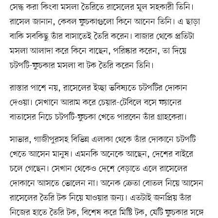
সেদ্ধ করা কিংবা মসলা তৈরিতে রাসেলের মূল সহকারী তিনি।
রাসেল জানান, কেবল ফুচকাগুলো কিনে আনেন তিনি। এ ছাড়া
বাকি সবকিছু তাঁর বাসাতেই তৈরি করেন। বাজার থেকে প্রতিটা
মসলা আলাদা করে কিনে বাছেন, পরিষ্কার করেন, তা দিয়ে
চটপটি-ফুচকার মসলা বা টক তৈরি করেন তিনি।
রাস্তার পাশে নয়, রাসেলের ইচ্ছা ভবিষ্যতে চটপটির দোকান
দেওয়া। সেখানে আরাম করে চেয়ার-টেবিলে বসে ফ্যানের
বাতাসের নিচে চটপটি-ফুচকা খেতে পারবেন তাঁর গ্রাহকেরা।
সাভার, গাজীপুরসহ বিভিন্ন এলাকা থেকে তাঁর দোকানে চটপটি
খেতে আসেন মানুষ। এমনকি অনেকে আছেন, দেশের বাইরে
চলে গেছেন। সেখান থেকেও দেশে বেড়াতে এলে রাসেলের
দোকানে আসতে ভোলেন না। অনেক ক্রেতা বোতল নিয়ে আসেন
রাসেলের তৈরি টক নিয়ে যাওয়ার জন্য। এতটাই জনপ্রিয় তাঁর
নিজের হাতে তৈরি টক, বিশেষ করে মিষ্টি টক, যেটি ফুচকার সঙ্গে