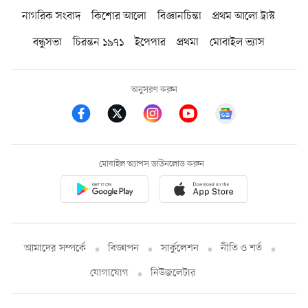
নাগরিক সংবাদ
কিশোর আলো
বিজ্ঞানচিন্তা
প্রথম আলো ট্রাস্ট
বন্ধুসভা
চিরন্তন ১৯৭১
ইপেপার
প্রথমা
মোবাইল ভ্যাস
অনুসরণ করুন
মোবাইল অ্যাপস ডাউনলোড করুন
আমাদের সম্পর্কে
বিজ্ঞাপন
সার্কুলেশন
নীতি ও শর্ত
যোগাযোগ
নিউজলেটার