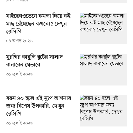
১৩ ঘণ্টা আগে
মাইক্রোওভেনে কমলা দিয়ে কই
মাছ রেঁধেছেন কখনো? দেখুন
রেসিপি
০৪ আগস্ট ২০২৬
মুরগির কাবুলি বুটের সালাদ
বানাবেন যেভাবে
৩১ জুলাই ২০২৬
বয়স ৪০ হলে এই স্যুপ আপনার
জন্য বিশেষ উপকারি, দেখুন
রেসিপি
৩১ জুলাই ২০২৬