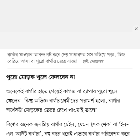
বার্গার খাওয়ার আনন্দ নষ্ট করে দেয় সাধারণত সস গড়িয়ে পড়া, চিজ
বেরিয়ে আসা বা পুরো বার্গার ভেঙে যাওয়া
ছবি: পেক্সেলস
পুরো মোড়ক খুলে ফেলবেন না
অনেকেই বার্গার হাতে পেয়েই কাগজ বা র‍্যাপার পুরো খুলে
ফেলেন। কিন্তু অভিজ্ঞ বার্গারপ্রেমীদের পরামর্শ হলো, বার্গার
অর্ধেকটা মোড়কের ভেতর রেখে খাওয়াই ভালো।
বিশ্বের অনেক জনপ্রিয় বার্গার চেইন, যেমন ‘শেক শেক’ বা ‘ইন–
এন–আউট বার্গার’, বহু বছর ধরেই এভাবে বার্গার পরিবেশন করে