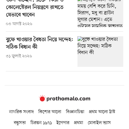
ওটস খাচ্ছেন? রক্তে শর্করা ও
কোলেস্টেরল নিয়ন্ত্রণে রাখতে
যেভাবে খাবেন
০৩ আগস্ট ২০২৬
বুফে খাওয়ার বৈধতা নিয়ে সন্দেহ:
সঠিক বিধান কী
৩১ জুলাই ২০২৬
নাগরিক সংবাদ
কিশোর আলো
বিজ্ঞানচিন্তা
প্রথম আলো ট্রাস্ট
বন্ধুসভা
চিরন্তন ১৯৭১
ইপেপার
প্রথমা
মোবাইল ভ্যাস