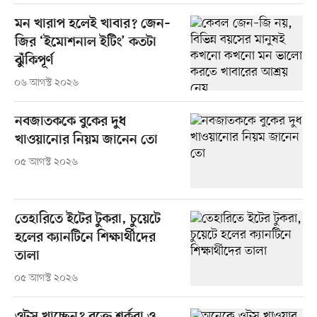
মন খারাপ হলেই খাবার? জেন–
জির ‘ইমোশনাল ইটিং’ কতটা
ঝুঁকিপূর্ণ
০৬ আগস্ট ২০২৬
নবজাতককে বুকের দুধ
খাওয়ানোর নিয়ম জানেন তো
০৫ আগস্ট ২০২৬
তেহারিতে ইটের টুকরা, চুয়েটে
হলের ক্যানটিনে শিক্ষার্থীদের
তালা
০৫ আগস্ট ২০২৬