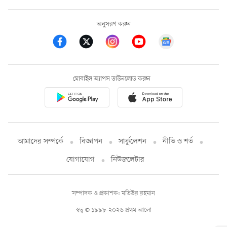
অনুসরণ করুন
মোবাইল অ্যাপস ডাউনলোড করুন
আমাদের সম্পর্কে
বিজ্ঞাপন
সার্কুলেশন
নীতি ও শর্ত
যোগাযোগ
নিউজলেটার
সম্পাদক ও প্রকাশক: মতিউর রহমান
স্বত্ব © ১৯৯৮-২০২৬ প্রথম আলো