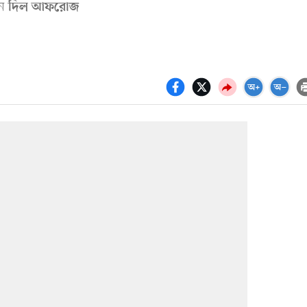
েন
দিল আফরোজ