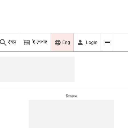
খুঁজুন
ই-পেপার
Login
Eng