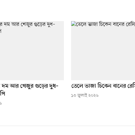
র দম আর খেজুর গুড়ের দুধ–
তেলে ভাজা চিকেন বানের রে
িপি
১৩ জুলাই ২০২৬
৬