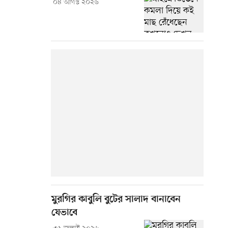
০৪ আগস্ট ২০২৬
মুরগির কাবুলি বুটের সালাদ বানাবেন
যেভাবে