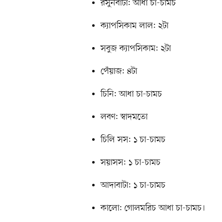
রসুনবাটা: আধা চা-চামচ
ক্যাপসিকাম লাল: ২টা
সবুজ ক্যাপসিকাম: ২টা
পেঁয়াজ: ৪টা
চিনি: আধা চা-চামচ
লবণ: স্বাদমতো
চিলি সস: ১ চা-চামচ
সয়াসস: ১ চা-চামচ
আদাবাটা: ১ চা-চামচ
কালো: গোলমরিচ আধা চা-চামচ।