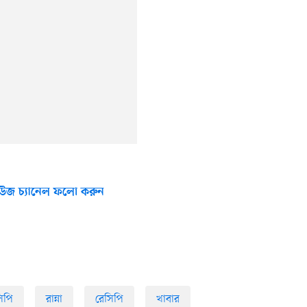
উজ চ্যানেল ফলো করুন
িপি
রান্না
রেসিপি
খাবার