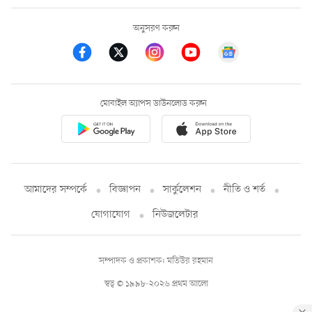
অনুসরণ করুন
মোবাইল অ্যাপস ডাউনলোড করুন
আমাদের সম্পর্কে
বিজ্ঞাপন
সার্কুলেশন
নীতি ও শর্ত
যোগাযোগ
নিউজলেটার
সম্পাদক ও প্রকাশক: মতিউর রহমান
স্বত্ব © ১৯৯৮-২০২৬ প্রথম আলো