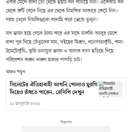
এবার মেখে রাখা ডো থেকে ছয়টি বল বানিয়ে নিন। একেকটি বল
থেকে রুটি বেলে নিয়ে এর থেকে নিমকির আকারে কেটে নিন।
গরম তেলে নিমকিগুলো বাদামি করে ভেজে তুলুন।
সব ভাজা হয়ে গেলে ঠান্ডা করে এর সঙ্গে ডাবলি-আলুর মেখে
রাখা পুর দিয়ে তেঁতুলের সস, দইয়ের মিশ্রণ, ধনেপাতাকুঁচি, শসা-
টমেটোকুঁচি, ঝুরি-চানাচুর ভাজা ও আনার দানা ছড়িয়ে দিয়ে
পরিবেশন করুন দারুণ মজার পাপড়ি চাট।
আরও পড়ুন
সিলেটের ঐতিহ্যবাহী আখনি পোলাও মুরগি
দিয়েও রাঁধতে পারেন, রেসিপি দেখুন
২১ জানুয়ারি ২০২৬