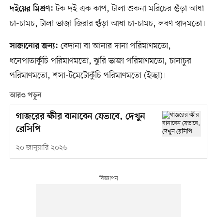
টক দই এক কাপ, টালা শুকনা মরিচের গুঁড়া আধা
দইয়ের মিশ্রণ:
চা-চামচ, টালা ভাজা জিরার গুঁড়া আধা চা-চামচ, লবণ স্বাদমতো।
বেদানা বা আনার দানা পরিমাণমতো,
সাজানোর জন্য:
ধনেপাতাকুঁচি পরিমাণমতো, ঝুরি ভাজা পরিমাণমতো, চানাচুর
পরিমাণমতো, শসা-টমেটোকুঁচি পরিমাণমতো (ইচ্ছা)।
আরও পড়ুন
গাজরের ক্ষীর বানাবেন যেভাবে, দেখুন
রেসিপি
২০ জানুয়ারি ২০২৬