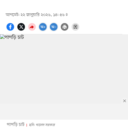
আপডেট: ২২ জানুয়ারি ২০২৬, ১৪: ৫৬
পাপড়ি চাট
ছবি: খালেদ সরকার