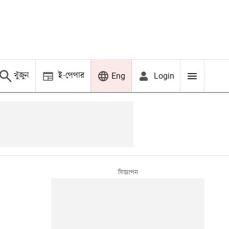
খুঁজুন
ই-পেপার
Login
Eng