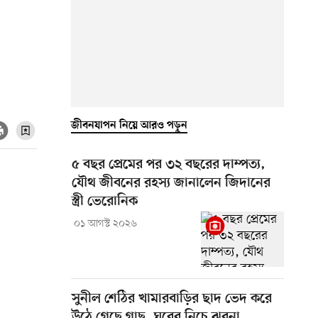
জীবনযাপন নিয়ে আরও পড়ুন
৫ বছর প্রেমের পর ৩২ বছরের দাম্পত্য,
যৌথ জীবনের রহস্য জানালেন জিদানের
স্ত্রী ভেরোনিক
০১ আগস্ট ২০২৬
সুনীল শেঠির খামারবাড়ির ছাদ ভেদ করে
উঠে গেছে গাছ, ঘরের নিচে ঝরনা