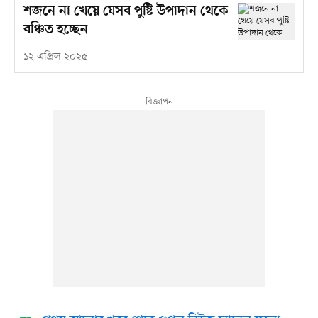
শজনে না খেয়ে যেসব পুষ্টি উপাদান থেকে
বঞ্চিত হচ্ছেন
১২ এপ্রিল ২০২৫