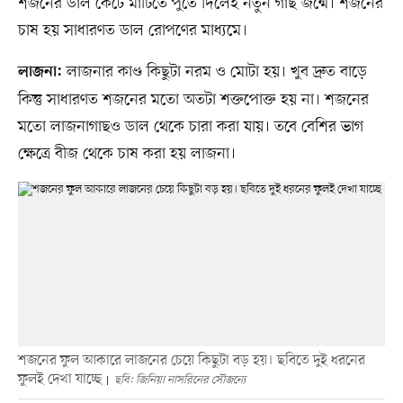
শজনের ডাল কেটে মাটিতে পুঁতে দিলেই নতুন গাছ জন্মে। শজনের
চাষ হয় সাধারণত ডাল রোপণের মাধ্যমে।
লাজনার কাণ্ড কিছুটা নরম ও মোটা হয়। খুব দ্রুত বাড়ে
লাজনা:
কিন্তু সাধারণত শজনের মতো অতটা শক্তপোক্ত হয় না। শজনের
মতো লাজনাগাছও ডাল থেকে চারা করা যায়। তবে বেশির ভাগ
ক্ষেত্রে বীজ থেকে চাষ করা হয় লাজনা।
শজনের ফুল আকারে লাজনের চেয়ে কিছুটা বড় হয়। ছবিতে দুই ধরনের
ফুলই দেখা যাচ্ছে
ছবি: জিনিয়া নাসরিনের সৌজন্যে