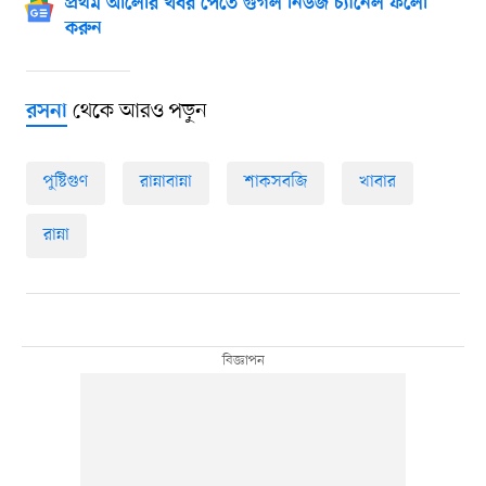
প্রথম আলোর খবর পেতে গুগল নিউজ চ্যানেল ফলো
করুন
থেকে আরও পড়ুন
রসনা
পুষ্টিগুণ
রান্নাবান্না
শাকসবজি
খাবার
রান্না