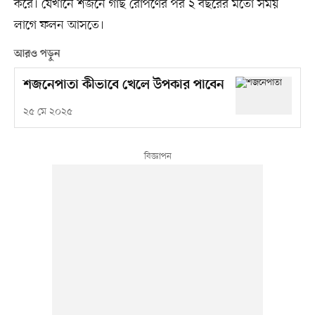
করে। যেখানে শজনে গাছ রোপণের পর ২ বছরের মতো সময়
লাগে ফলন আসতে।
আরও পড়ুন
শজনেপাতা কীভাবে খেলে উপকার পাবেন
২৫ মে ২০২৫