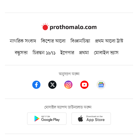
নাগরিক সংবাদ
কিশোর আলো
বিজ্ঞানচিন্তা
প্রথম আলো ট্রাস্ট
বন্ধুসভা
চিরন্তন ১৯৭১
ইপেপার
প্রথমা
মোবাইল ভ্যাস
অনুসরণ করুন
মোবাইল অ্যাপস ডাউনলোড করুন