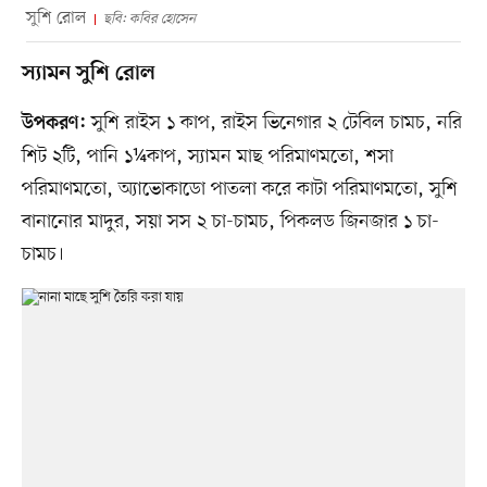
সুশি রোল
ছবি: কবির হোসেন
স্যামন সুশি রোল
সুশি রাইস ১ কাপ, রাইস ভিনেগার ২ টেবিল চামচ, নরি
উপকরণ:
শিট ২টি, পানি ১¼কাপ, স্যামন মাছ পরিমাণমতো, শসা
পরিমাণমতো, অ্যাভোকাডো পাতলা করে কাটা পরিমাণমতো, সুশি
বানানোর মাদুর, সয়া সস ২ চা-চামচ, পিকলড জিনজার ১ চা-
চামচ।