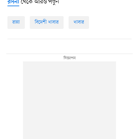
থেকে আরও পড়ুন
রসনা
রান্না
বিদেশী খাবার
খাবার