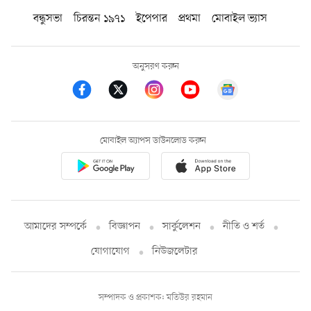
বন্ধুসভা
চিরন্তন ১৯৭১
ইপেপার
প্রথমা
মোবাইল ভ্যাস
অনুসরণ করুন
মোবাইল অ্যাপস ডাউনলোড করুন
আমাদের সম্পর্কে
বিজ্ঞাপন
সার্কুলেশন
নীতি ও শর্ত
যোগাযোগ
নিউজলেটার
সম্পাদক ও প্রকাশক: মতিউর রহমান