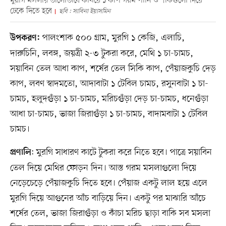
মুরগি মসলায় ভালোভাবে কষিয়ে ১ কাপ গরম পানি ও শাকগুলো দিয়ে
ঢেকে দিতে হবে
ছবি : সাবিনা ইয়াসমিন
পালংশাক ৫০০ গ্রাম, মুরগি ১ কেজি, এলাচি,
উপকরণ:
দারুচিনি, লবঙ্গ, জয়ত্রী ২-৩ টুকরা করে, মেথি ১ চা-চামচ,
সয়াবিন তেল আধা কাপ, শর্ষের তেল সিকি কাপ, পেঁয়াজকুচি দেড়
কাপ, লবণ স্বাদমতো, আদাবাটা ১ টেবিল চামচ, রসুনবাটা ১ চা-
চামচ, হলুদগুঁড়া ১ চা-চামচ, মরিচগুঁড়া দেড় চা-চামচ, ধনেগুঁড়া
আধা চা-চামচ, ভাজা জিরাগুঁড়া ১ চা-চামচ, বাদামবাটা ১ টেবিল
চামচ।
: মুরগি সাধারণ কাটে টুকরা করে নিতে হবে। পাত্রে সয়াবিন
প্রণালি
তেল দিয়ে মেথির ফোড়ন দিন। আস্ত গরম মসলাগুলো দিয়ে
নেড়েচেড়ে পেঁয়াজকুচি দিতে হবে। পেঁয়াজ একটু লাল হয়ে এলে
মুরগি দিয়ে আগুনের আঁচ বাড়িয়ে দিন। একটু পর মাঝারি আঁচে
শর্ষের তেল, ভাজা জিরাগুঁড়া ও কাঁচা মরিচ ছাড়া বাকি সব মসলা