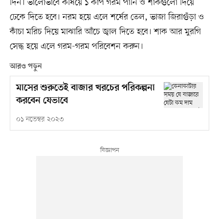
দিন। ভালোভাবে কষিয়ে ১ কাপ গরম পানি ও শাকগুলো দিয়ে
ঢেকে দিতে হবে। নরম হয়ে এলে শর্ষের তেল, ভাজা জিরাগুঁড়া ও
কাঁচা মরিচ দিয়ে মাঝারি আঁচে জ্বাল দিতে হবে। শাক আর মুরগি
সেদ্ধ হয়ে এলে গরম-গরম পরিবেশন করুন।
আরও পড়ুন
মাসের শুরুতেই বাজার খরচের পরিকল্পনা
করবেন যেভাবে
০১ নভেম্বর ২০২৩