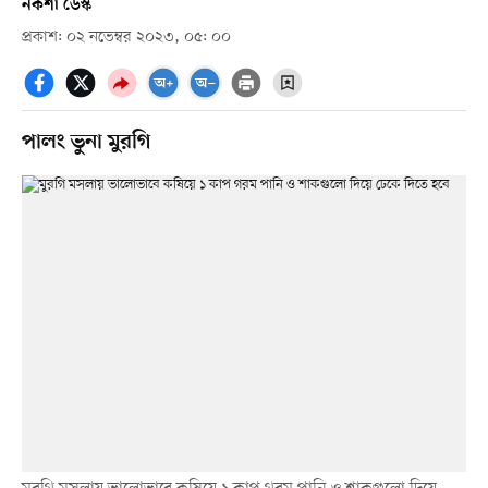
নকশা ডেস্ক
প্রকাশ: ০২ নভেম্বর ২০২৩, ০৫: ০০
পালং ভুনা মুরগি