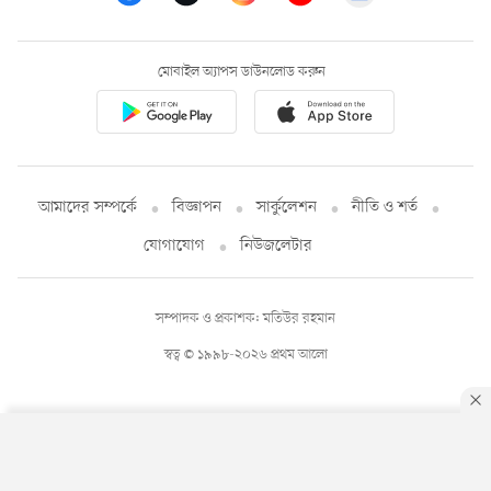
মোবাইল অ্যাপস ডাউনলোড করুন
আমাদের সম্পর্কে
বিজ্ঞাপন
সার্কুলেশন
নীতি ও শর্ত
যোগাযোগ
নিউজলেটার
সম্পাদক ও প্রকাশক: মতিউর রহমান
স্বত্ব © ১৯৯৮-২০২৬ প্রথম আলো
By using this site, you agree to our
Privacy Policy
.
OK