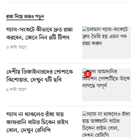
রান্না নিয়ে আরও পড়ুন
গ্যাস–সংকটে কীভাবে দ্রুত রান্না
করবেন, জেনে নিন ৪টি টিপস
৩ ঘণ্টা আগে
দেশীয় ডিজাইনারদের পোশাকে
কিশোয়ার, দেখুন ৭টি ছবি
৯ ঘণ্টা আগে
গ্যাস না থাকলেও রাঁধা যায়
জাফরানি বাটার চিকেন রাইস
বোল, দেখুন রেসিপি