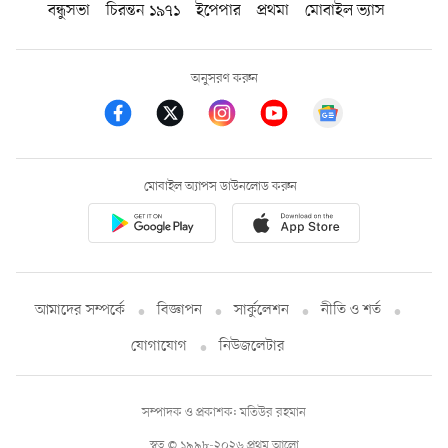
বন্ধুসভা
চিরন্তন ১৯৭১
ইপেপার
প্রথমা
মোবাইল ভ্যাস
অনুসরণ করুন
মোবাইল অ্যাপস ডাউনলোড করুন
আমাদের সম্পর্কে
বিজ্ঞাপন
সার্কুলেশন
নীতি ও শর্ত
যোগাযোগ
নিউজলেটার
সম্পাদক ও প্রকাশক: মতিউর রহমান
স্বত্ব © ১৯৯৮-২০২৬ প্রথম আলো