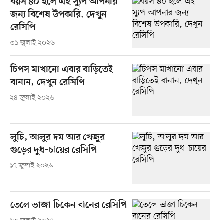
বয়স ৪০ হলে এই স্যুপ আপনার
জন্য বিশেষ উপকারি, দেখুন
রেসিপি
৩১ জুলাই ২০২৬
চিপস মাখানো এবার বাড়িতেই
বানান, দেখুন রেসিপি
২৪ জুলাই ২০২৬
লুচি, আলুর দম আর খেজুর
গুড়ের দুধ–চায়ের রেসিপি
১৭ জুলাই ২০২৬
তেলে ভাজা চিকেন বানের রেসিপি