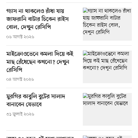
গ্যাস না থাকলেও রাঁধা যায়
জাফরানি বাটার চিকেন রাইস
বোল, দেখুন রেসিপি
০৬ আগস্ট ২০২৬
মাইক্রোওভেনে কমলা দিয়ে কই
মাছ রেঁধেছেন কখনো? দেখুন
রেসিপি
০৪ আগস্ট ২০২৬
মুরগির কাবুলি বুটের সালাদ
বানাবেন যেভাবে
৩১ জুলাই ২০২৬