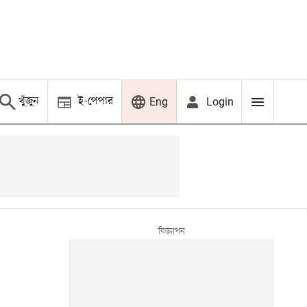
খুঁজুন
ই-পেপার
Login
Eng