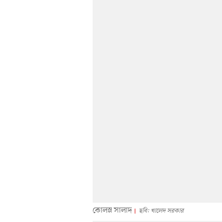
কোলস্ল সালাদ
ছবি: খালেদ সরকার