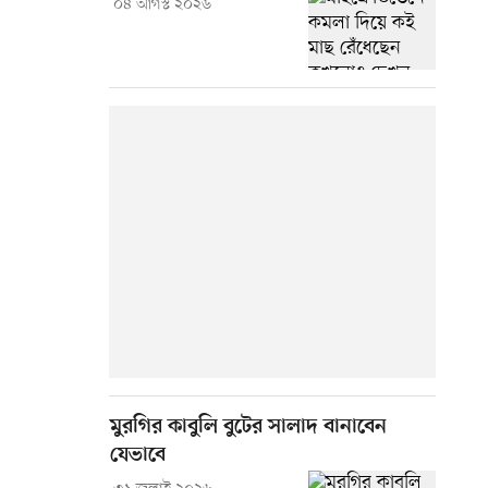
০৪ আগস্ট ২০২৬
মুরগির কাবুলি বুটের সালাদ বানাবেন
যেভাবে