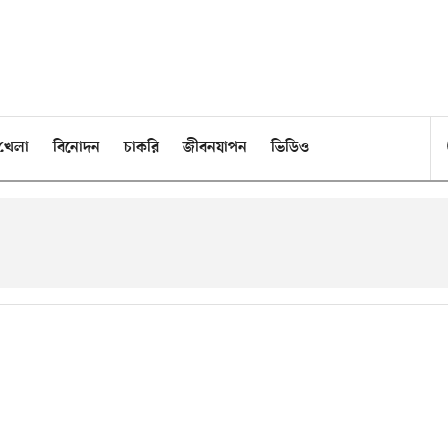
খেলা
বিনোদন
চাকরি
জীবনযাপন
ভিডিও