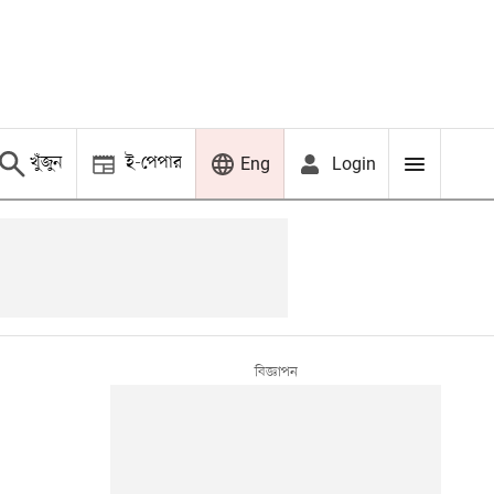
খুঁজুন
ই-পেপার
Login
Eng