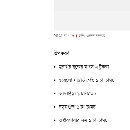
পাস্তা সালাদ
ছবি: খালেদ সরকার
উপকরণ
মুরগির বুকের মাংস ২ টুকরা
ইয়েলো মাস্টার্ড পেস্ট ১ চা-চামচ
আদাগুঁড়া ১ চা-চামচ
রসুনগুঁড়া ১ চা-চামচ
ওস্টারশায়ার সস ১ চা-চামচ