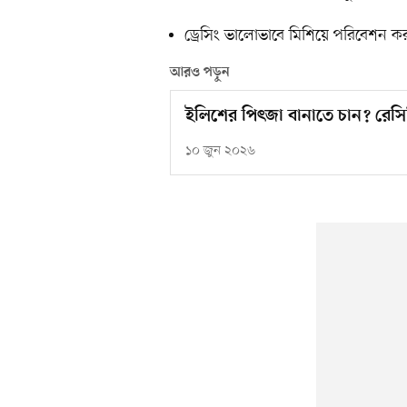
ড্রেসিং ভালোভাবে মিশিয়ে পরিবেশন ক
আরও পড়ুন
ইলিশের পিৎজা বানাতে চান? রেসি
১০ জুন ২০২৬