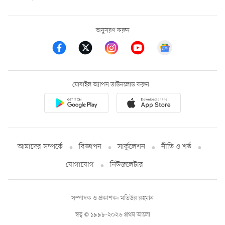
অনুসরণ করুন
মোবাইল অ্যাপস ডাউনলোড করুন
আমাদের সম্পর্কে
বিজ্ঞাপন
সার্কুলেশন
নীতি ও শর্ত
যোগাযোগ
নিউজলেটার
সম্পাদক ও প্রকাশক: মতিউর রহমান
স্বত্ব © ১৯৯৮-২০২৬ প্রথম আলো