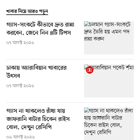
খাবার নিয়ে আরও পড়ুন
গ্যাস–সংকটে কীভাবে দ্রুত রান্না
করবেন, জেনে নিন ৪টি টিপস
০৭ আগস্ট ২০২৬
ঢাকায় অ্যারাবিয়ান খাবারের
উৎসব
০৭ আগস্ট ২০২৬
গ্যাস না থাকলেও রাঁধা যায়
জাফরানি বাটার চিকেন রাইস
বোল, দেখুন রেসিপি
০৬ আগস্ট ২০২৬