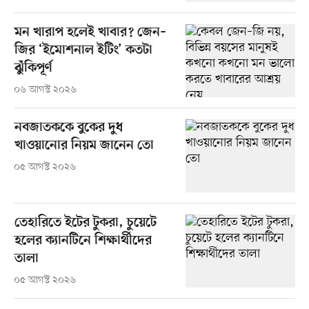
মন খারাপ হলেই খাবার? জেন–
জির ‘ইমোশনাল ইটিং’ কতটা
ঝুঁকিপূর্ণ
০৬ আগস্ট ২০২৬
নবজাতককে বুকের দুধ
খাওয়ানোর নিয়ম জানেন তো
০৫ আগস্ট ২০২৬
তেহারিতে ইটের টুকরা, চুয়েটে
হলের ক্যানটিনে শিক্ষার্থীদের
তালা
০৫ আগস্ট ২০২৬