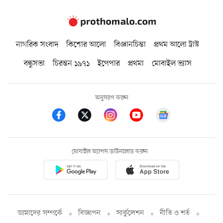
নাগরিক সংবাদ
কিশোর আলো
বিজ্ঞানচিন্তা
প্রথম আলো ট্রাস্ট
বন্ধুসভা
চিরন্তন ১৯৭১
ইপেপার
প্রথমা
মোবাইল ভ্যাস
অনুসরণ করুন
মোবাইল অ্যাপস ডাউনলোড করুন
আমাদের সম্পর্কে
বিজ্ঞাপন
সার্কুলেশন
নীতি ও শর্ত