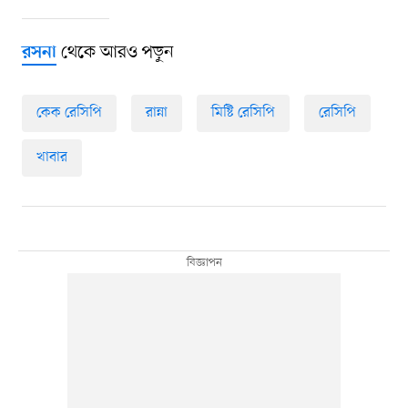
থেকে আরও পড়ুন
রসনা
কেক রেসিপি
রান্না
মিষ্টি রেসিপি
রেসিপি
খাবার