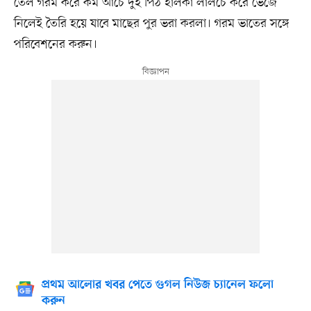
তেল গরম করে কম আঁচে দুই পিঠ হালকা লালচে করে ভেজে
নিলেই তৈরি হয়ে যাবে মাছের পুর ভরা করলা। গরম ভাতের সঙ্গে
পরিবেশনের করুন।
প্রথম আলোর খবর পেতে গুগল নিউজ চ্যানেল ফলো
করুন