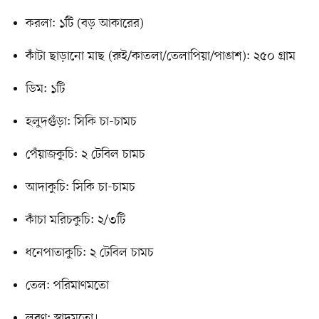
করলা: ১টি (বড় আকারের)
কাঁটা ছাড়ানো মাছ (রুই/কাতলা/তেলাপিয়া/পাঙাশ): ২৫০ গ্রাম
ডিম: ১টি
হলুদগুঁড়া: সিকি চা-চামচ
পেঁয়াজকুচি: ২ টেবিল চামচ
আদাকুচি: সিকি চা-চামচ
কাঁচা মরিচকুচি: ২/৩টি
ধনেপাতাকুচি: ২ টেবিল চামচ
তেল: পরিমাণমতো
লবণ: স্বাদমতো।