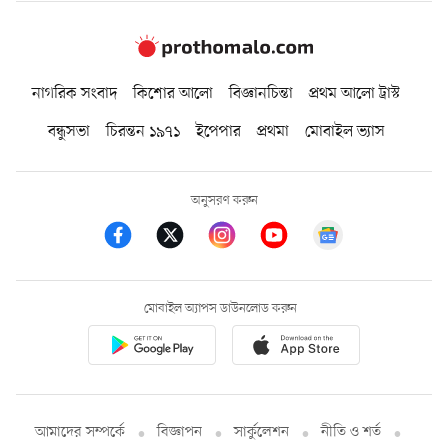
নাগরিক সংবাদ
কিশোর আলো
বিজ্ঞানচিন্তা
প্রথম আলো ট্রাস্ট
বন্ধুসভা
চিরন্তন ১৯৭১
ইপেপার
প্রথমা
মোবাইল ভ্যাস
অনুসরণ করুন
মোবাইল অ্যাপস ডাউনলোড করুন
আমাদের সম্পর্কে
বিজ্ঞাপন
সার্কুলেশন
নীতি ও শর্ত