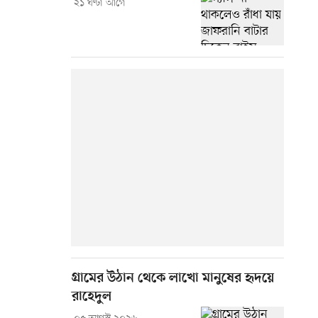
২১ ঘণ্টা আগে
গ্রামের উঠান থেকে লাখো মানুষের হৃদয়ে
রাহেদুল