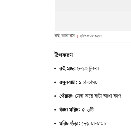
রুই আনারস
ছবি: প্রথম আলো
উপকরণ
৮-১০ টুকরা
রুই মাছ:
১ চা-চামচ
রসুনবাটা:
সেদ্ধ করে বাটা আধা কাপ
পেঁয়াজ:
৫-৬টি
কাঁচা মরিচ:
দেড় চা-চামচ
মরিচ গুঁড়া: