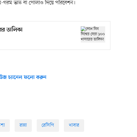
ম-গরম ভাত বা পোলাও দিয়ে পরিবেশন।
রের তালিকা
উজ চ্যানেল ফলো করুন
শা
রান্না
রেসিপি
খাবার