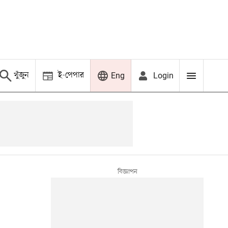
খুঁজুন
ই-পেপার
Login
Eng