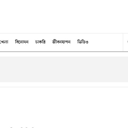
খেলা
বিনোদন
চাকরি
জীবনযাপন
ভিডিও