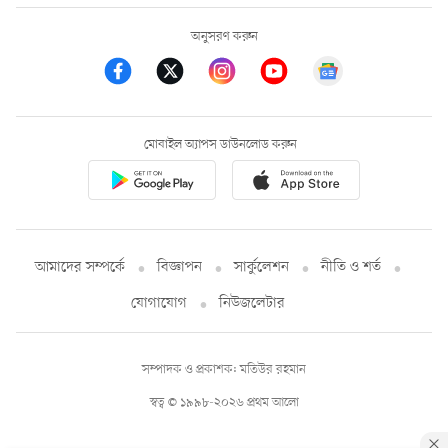
অনুসরণ করুন
মোবাইল অ্যাপস ডাউনলোড করুন
আমাদের সম্পর্কে
বিজ্ঞাপন
সার্কুলেশন
নীতি ও শর্ত
যোগাযোগ
নিউজলেটার
সম্পাদক ও প্রকাশক: মতিউর রহমান
স্বত্ব © ১৯৯৮-২০২৬ প্রথম আলো