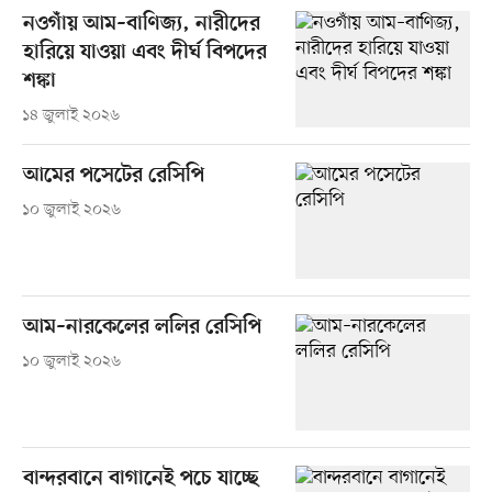
নওগাঁয় আম–বাণিজ্য, নারীদের
হারিয়ে যাওয়া এবং দীর্ঘ বিপদের
শঙ্কা
১৪ জুলাই ২০২৬
আমের পসেটের রেসিপি
১০ জুলাই ২০২৬
আম–নারকেলের ললির রেসিপি
১০ জুলাই ২০২৬
বান্দরবানে বাগানেই পচে যাচ্ছে